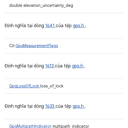
double elevation_uncertainty_deg
Định nghĩa tại dòng
1641
của tệp
gps.h
.
Cờ
GpsMeasurementFlags
Định nghĩa tại dòng
1613
của tệp
gps.h
.
GpsLossOfLock
loss_of_lock
Định nghĩa tại dòng
1633
của tệp
gps.h
.
GpsMultipathIndicator
multipath_indicator