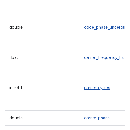
double
code_phase_uncertaint
float
carrier_frequency_hz
int64_t
carrier_cycles
double
carrier_phase