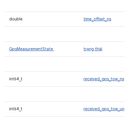
double
time_offset_ns
GpsMeasurementState
trạng thái
int64_t
received_gps_tow_ns
int64_t
received_gps_tow_uncer