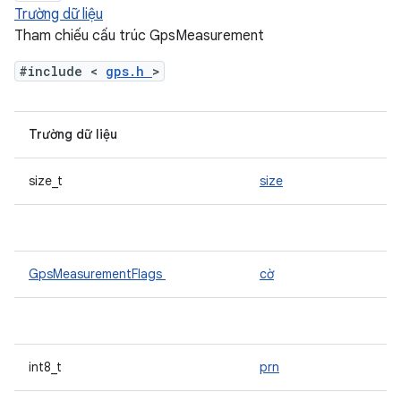
Trường dữ liệu
Tham chiếu cấu trúc GpsMeasurement
#include <
gps.h
>
Trường dữ liệu
size_t
size
GpsMeasurementFlags
cờ
int8_t
prn