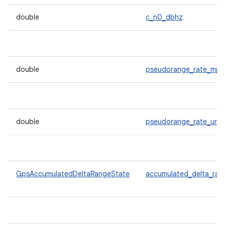
double
c_n0_dbhz
double
pseudorange_rate_mps
double
pseudorange_rate_unce
GpsAccumulatedDeltaRangeState
accumulated_delta_ran