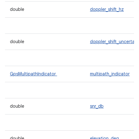
double
doppler_shift_hz
double
doppler_shift_uncertain
GpsMultipathIndicator
multipath_indicator
double
snr_db
double
elevation_deg