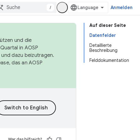
/
Anmelden
Auf dieser Seite
Datenfelder
tützen und die
Detaillierte
. Quartal in AOSP
Beschreibung
 und dazu beizutragen.
Felddokumentation
ease, das an AOSP
War das hilfreich?