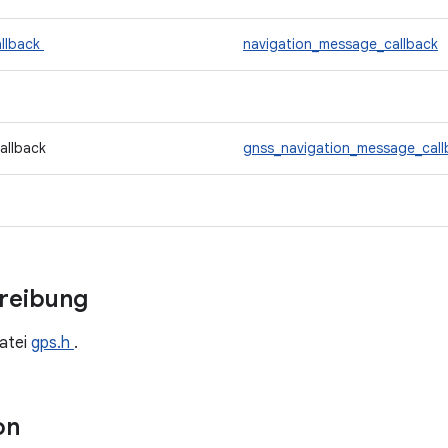
llback
navigation_message_callback
allback
gnss_navigation_message_call
hreibung
atei
gps.h
.
on