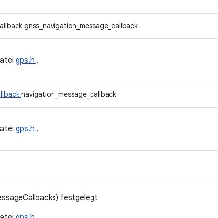
allback gnss_navigation_message_callback
atei
gps.h
.
llback
navigation_message_callback
atei
gps.h
.
ssageCallbacks) festgelegt
atei
gps.h
.