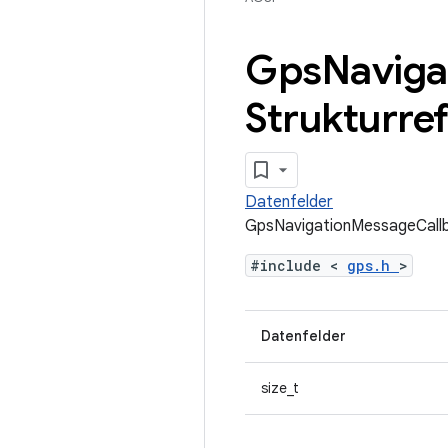
Gps
Naviga
Strukturre
Datenfelder
GpsNavigationMessageCallb
#include <
gps.h
>
Datenfelder
size_t