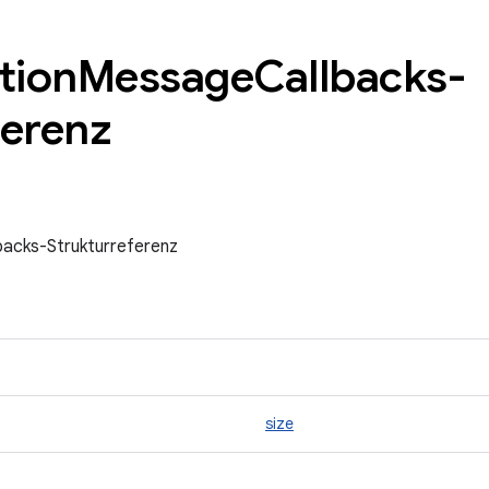
tion
Message
Callbacks-
ferenz
acks-Strukturreferenz
size