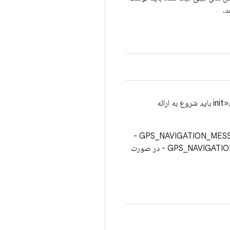
رابط را راه‌اندازی می‌کند و روال‌های برگشت تماس را با HAL ثبت می‌کند. پس از یک تماس موفقیت‌آمیز به «init»، HAL باید شروع به ارائه
وضعیت: GPS_NAVIGATION_MESSAGE_OPERATION_SUCCESS GPS_NAVIGATION_MESSAGE_ERROR_ALREADY_INIT -
اگر یک تماس پاسخ قبلاً بدون تماس مربوطه برای "بستن" ثبت شده باشد. GPS_NAVIGATION_MESSAGE_ERROR_GENERIC - در صورت