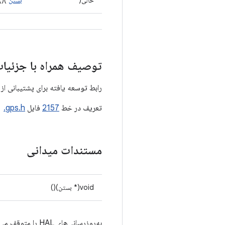
خالی(*
بستن
)()
توصیف همراه با جزئیا
رابط توسعه یافته برای پشتیبانی از گزا
تعریف در خط
2157
فایل
gps.h.
مستندات میدانی
void(* بستن)()
به‌روزرسانی‌های