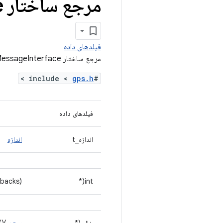
مرجع ساختار Gps
e
فیلدهای داده
مرجع ساختار GpsNavigationMessageInterface
>
gps.h
#include <
فیلدهای داده
اندازه_t
اندازه
lbacks)
int(*