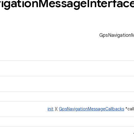
igation
Message
Interfac
init
)(
GpsNavigationMessageCallbacks
*cal