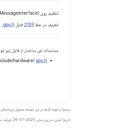
تنظیم روی sizeof(GpsNavigationMessageInterface)
تعریف در خط
2159
فایل
gps.h.
مستندات این ساختار از فایل زیر تو
nclude/hardware/
gps.h
محتوا و نمونه کدها در این صفحه مشمول پروانه‌ها
تاریخ آخرین به‌روزرسانی 2025-07-29 به‌وقت ساعت هماهنگ جهانی.