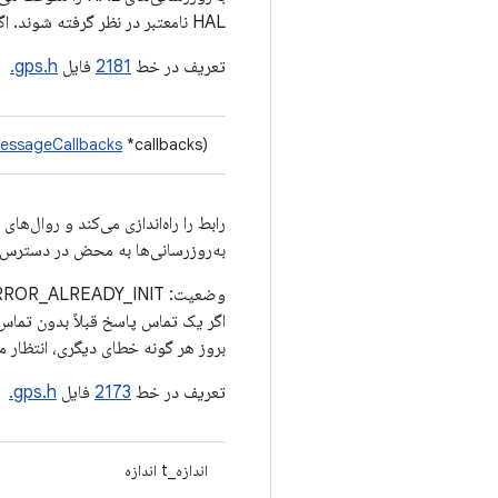
HAL نامعتبر در نظر گرفته شوند. اگر توقف بدون «شروع» قبلی فراخوانی شود، این تابع نباید هیچ کاری انجام دهد.
تعریف در خط
2181
فایل
gps.h.
essageCallbacks
*callbacks)
به‌روزرسانی‌ها به محض در دسترس
بروز هر گونه خطای دیگری، انتظار می رود که HAL پس از بازگرداندن این کد خطا، هیچ ب
تعریف در خط
2173
فایل
gps.h.
اندازه_t اندازه