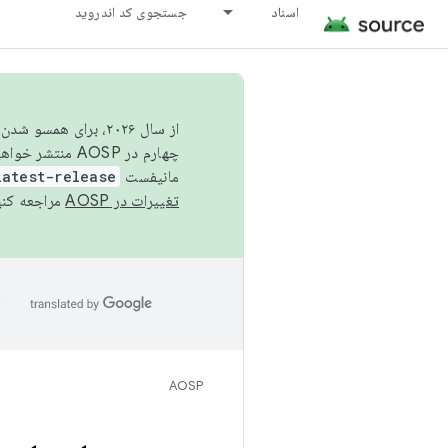
اسناد
جستجوی کد اندروید
از سال ۲۰۲۶، برای ه
چهارم در AOSP منتشر خواهیم کرد. برای ساخت و مشارکت در AOSP،
مانیفست
latest-release
تغییرات در AOSP
مراجعه کنی
ا
AOSP