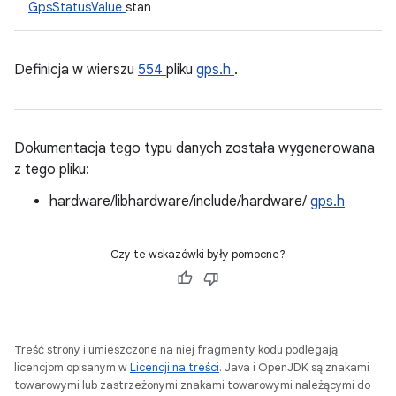
GpsStatusValue
stan
Definicja w wierszu
554
pliku
gps.h
.
Dokumentacja tego typu danych została wygenerowana
z tego pliku:
hardware/libhardware/include/hardware/
gps.h
Czy te wskazówki były pomocne?
Treść strony i umieszczone na niej fragmenty kodu podlegają
licencjom opisanym w
Licencji na treści
. Java i OpenJDK są znakami
towarowymi lub zastrzeżonymi znakami towarowymi należącymi do