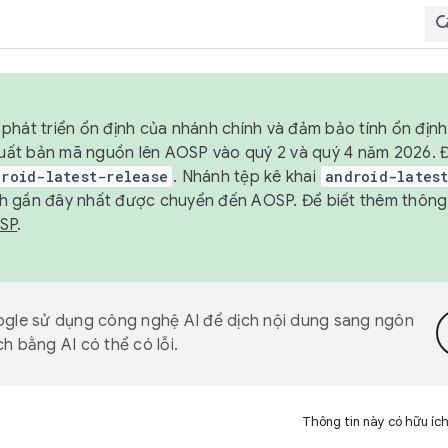
phát triển ổn định của nhánh chính và đảm bảo tính ổn địn
ẽ xuất bản mã nguồn lên AOSP vào quý 2 và quý 4 năm 2026.
droid-latest-release
. Nhánh tệp kê khai
android-lates
h gần đây nhất được chuyển đến AOSP. Để biết thêm thông t
OSP
.
gle sử dụng công nghệ AI để dịch nội dung sang ngôn
h bằng AI có thể có lỗi.
Thông tin này có hữu íc