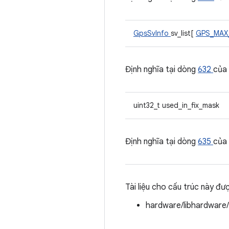
GpsSvInfo
sv_list[
GPS_MAX
Định nghĩa tại dòng
632
của
uint32_t used_in_fix_mask
Định nghĩa tại dòng
635
của
Tài liệu cho cấu trúc này đư
hardware/libhardware