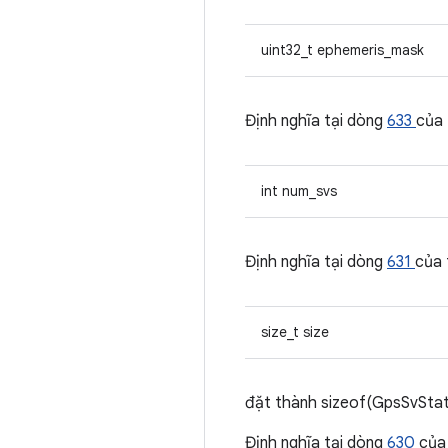
uint32_t ephemeris_mask
Định nghĩa tại dòng
633
của
int num_svs
Định nghĩa tại dòng
631
của
size_t size
đặt thành sizeof(GpsSvStat
Định nghĩa tại dòng
630
của