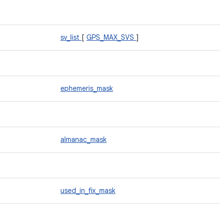
sv_list
[
GPS_MAX_SVS
]
ephemeris_mask
almanac_mask
used_in_fix_mask