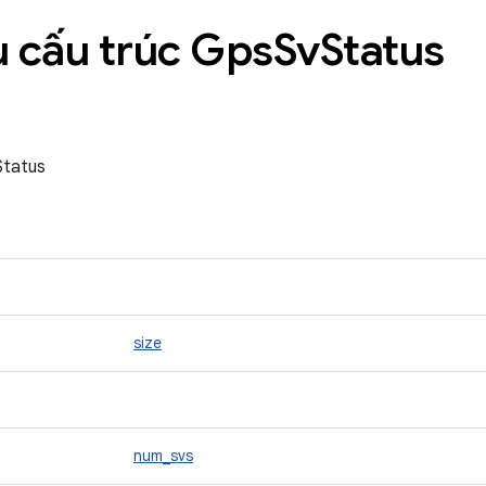
 cấu trúc Gps
Sv
Status
Status
size
num_svs