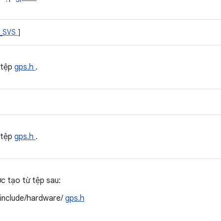
_SVS
]
 tệp
gps.h
.
 tệp
gps.h
.
ợc tạo từ tệp sau:
/include/hardware/
gps.h