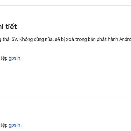
i tiết
g thái SV. Không dùng nữa, sẽ bị xoá trong bản phát hành Andr
 tệp
gps.h
.
 tệp
gps.h
.