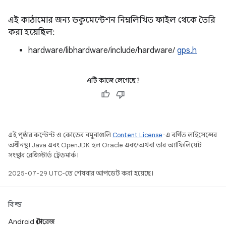
এই কাঠামোর জন্য ডকুমেন্টেশন নিম্নলিখিত ফাইল থেকে তৈরি
করা হয়েছিল:
hardware/libhardware/include/hardware/
gps.h
এটি কাজে লেগেছে?
এই পৃষ্ঠার কন্টেন্ট ও কোডের নমুনাগুলি
Content License
-এ বর্ণিত লাইসেন্সের
অধীনস্থ। Java এবং OpenJDK হল Oracle এবং/অথবা তার অ্যাফিলিয়েট
সংস্থার রেজিস্টার্ড ট্রেডমার্ক।
2025-07-29 UTC-তে শেষবার আপডেট করা হয়েছে।
বিল্ড
Android স্টোরেজ