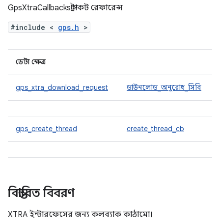
GpsXtraCallbacks স্ট্রাকট রেফারেন্স
#include <
gps.h
>
ডেটা ক্ষেত্র
gps_xtra_download_request
ডাউনলোড_অনুরোধ_সিবি
gps_create_thread
create_thread_cb
বিস্তারিত বিবরণ
XTRA ইন্টারফেসের জন্য কলব্যাক কাঠামো।