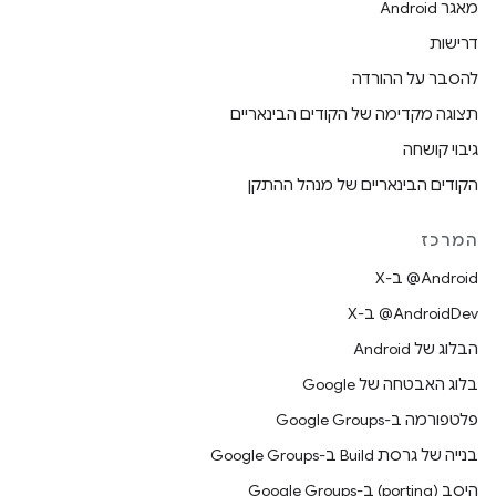
מאגר Android
דרישות
להסבר על ההורדה
תצוגה מקדימה של הקודים הבינאריים
גיבוי קושחה
הקודים הבינאריים של מנהל ההתקן
המרכז
‫‎@Android ב-X
‫‎@AndroidDev ב-X
הבלוג של Android
בלוג האבטחה של Google
פלטפורמה ב-Google Groups
בנייה של גרסת Build ב-Google Groups
היסב (porting) ב-Google Groups