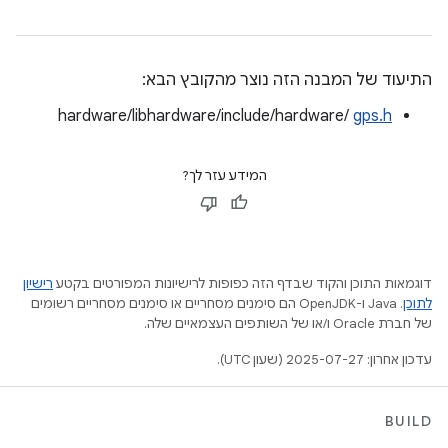
התיעוד של המבנה הזה נוצר מהקובץ הבא:
hardware/libhardware/include/hardware/
gps.h
המידע עזר לך?
דוגמאות התוכן והקוד שבדף הזה כפופות לרישיונות המפורטים בקטע
רישיון
לתוכן
.‏ Java ו-OpenJDK הם סימנים מסחריים או סימנים מסחריים רשומים
של חברת Oracle ו/או של השותפים העצמאיים שלה.
עדכון אחרון: 2025-07-27 (שעון UTC).
BUILD