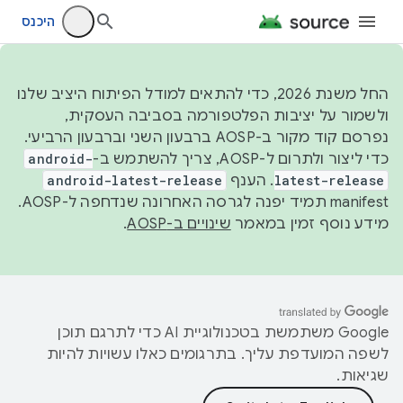
היכנס
החל משנת 2026, כדי להתאים למודל הפיתוח היציב שלנו
ולשמור על יציבות הפלטפורמה בסביבה העסקית,
נפרסם קוד מקור ב-AOSP ברבעון השני וברבעון הרביעי.
כדי ליצור ולתרום ל-AOSP, צריך להשתמש ב-
android-
latest-release
. הענף
android-latest-release
manifest תמיד יפנה לגרסה האחרונה שנדחפה ל-AOSP.
מידע נוסף זמין במאמר
שינויים ב-AOSP
.
‫Google משתמשת בטכנולוגיית AI כדי לתרגם תוכן
לשפה המועדפת עליך. בתרגומים כאלו עשויות להיות
שגיאות.