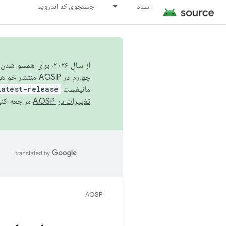
اسناد
جستجوی کد اندروید
از سال ۲۰۲۶، برای ه
چهارم در AOSP منتشر خواهیم کرد. برای ساخت و مشارکت در AOSP،
مانیفست
latest-release
تغییرات در AOSP
مراجعه کنی
ا
AOSP