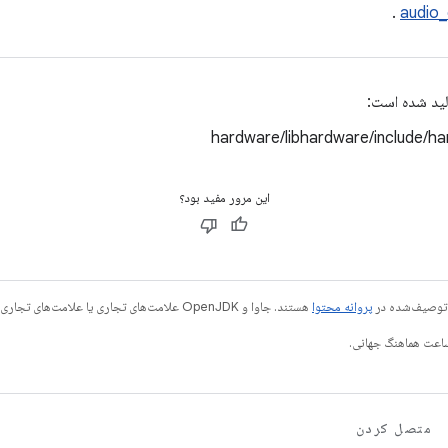
.
audio_
لید شده است:
hardware/libhardware/include/h
این مرور مفید بود؟
ی توصیف‌شده در
پروانه محتوا
هستند. جاوا و OpenJDK علامت‌های تجاری یا علامت‌های تجاری ثبت‌شده Oracle و/یا وابسته‌های آن هستند.
متصل کردن