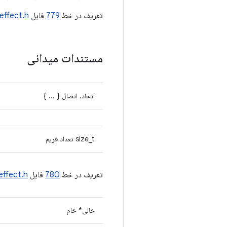
تعریف در خط
779
فایل
effect.h
مستندات میدانی
اتحاد. اتصال { ... }
size_t تعداد فریم
تعریف در خط
780
فایل
effect.h
خالی* خام