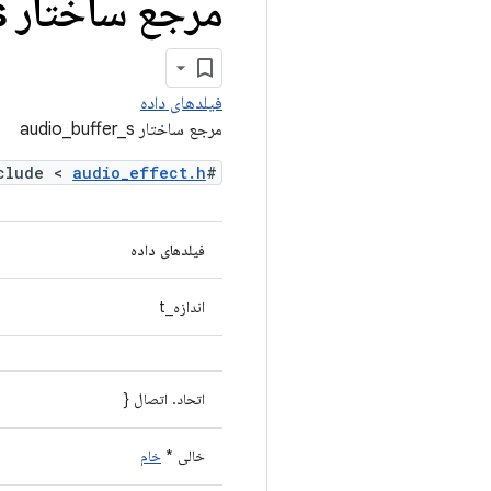
مرجع ساختار audio
s
فیلدهای داده
مرجع ساختار audio_buffer_s
audio_effect.h
#include <
فیلدهای داده
اندازه_t
اتحاد. اتصال {
خالی *
خام