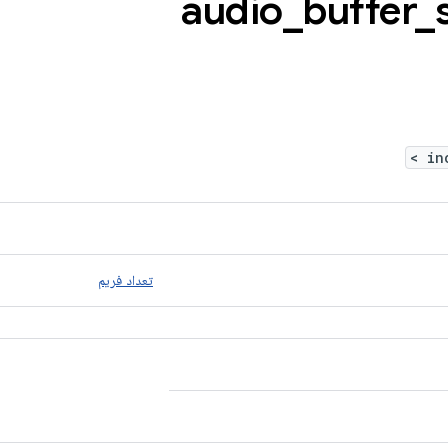
_
buffer
_
>
تعداد فریم