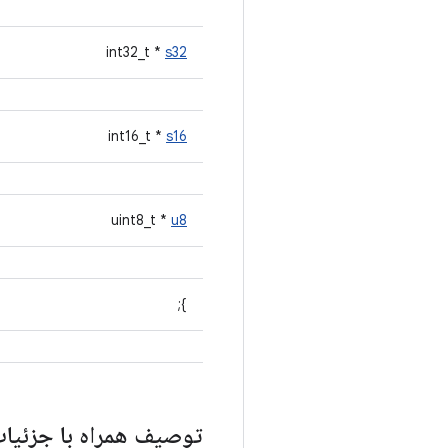
int32_t *
s32
int16_t *
s16
uint8_t *
u8
};
توصیف همراه با جزئیا