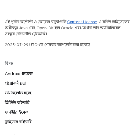
এই পৃষ্ঠার কন্টেন্ট ও কোডের নমুনাগুলি
Content License
-এ বর্ণিত লাইসেন্সের
অধীনস্থ। Java এবং OpenJDK হল Oracle এবং/অথবা তার অ্যাফিলিয়েট
সংস্থার রেজিস্টার্ড ট্রেডমার্ক।
2025-07-29 UTC-তে শেষবার আপডেট করা হয়েছে।
বিল্ড
Android স্টোরেজ
প্রয়োজনীয়তা
ডাউনলোড হচ্ছে
প্রিভিউ বাইনারি
ফ্যাক্টরি ইমেজ
ড্রাইভার বাইনারি