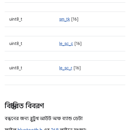
uint8_t
sm_tk
[16]
uint8_t
le_sc_c
[16]
uint8_t
le_sc_r
[16]
বিস্তারিত বিবরণ
বন্ধনের জন্য ব্লুটুথ আউট অফ ব্যান্ড ডেটা