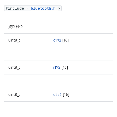
#include <
bluetooth.h
>
資料欄位
uint8_t
c192
[16]
uint8_t
r192
[16]
uint8_t
c256
[16]