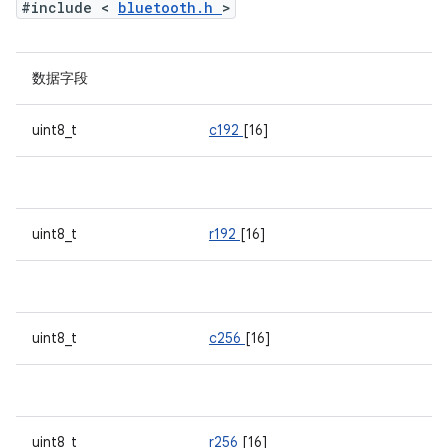
#include <
bluetooth.h
>
数据字段
uint8_t
c192
[16]
uint8_t
r192
[16]
uint8_t
c256
[16]
uint8_t
r256
[16]