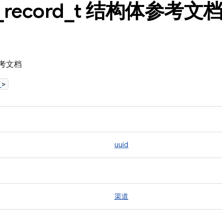
_
record
_
t 结构体参考文
构参考文档
h
>
uuid
渠道