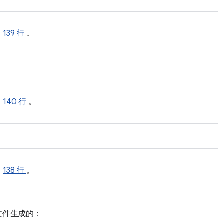
的
139 行
。
的
140 行
。
的
138 行
。
文件生成的：