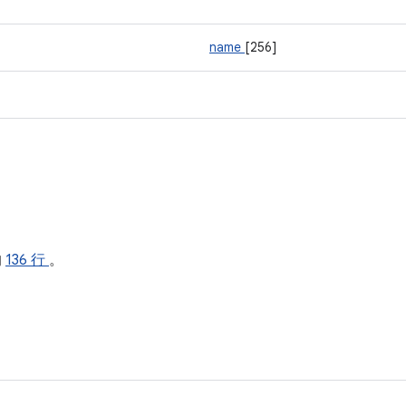
name
[256]
的
136 行
。