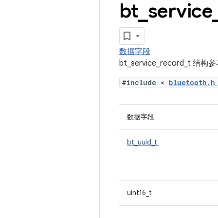
bt
_
service
数据字段
bt_service_record_t 结
#include <
bluetooth.
数据字段
bt_uuid_t
uint16_t