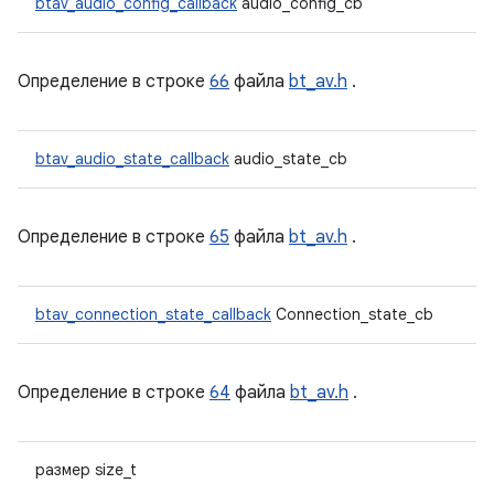
btav_audio_config_callback
audio_config_cb
Определение в строке
66
файла
bt_av.h
.
btav_audio_state_callback
audio_state_cb
Определение в строке
65
файла
bt_av.h
.
btav_connection_state_callback
Connection_state_cb
Определение в строке
64
файла
bt_av.h
.
размер size_t