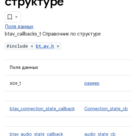
структуре
Поля данных
btav_callbacks_t Справочник по структуре
#include <
bt_av.h
>
Поля данных
size_t
размер
btav_connection_state_callback
Connection_state_cb
btav_audio_state_callback
audio_state_cb