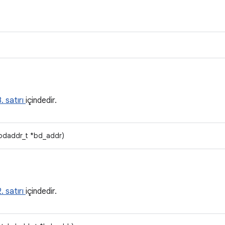
. satırı
içindedir.
bdaddr_t *bd_addr)
. satırı
içindedir.