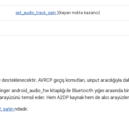
set_audio_track_gain
)(kayan nokta kazancı)
a
esteklenecektir. AVRCP geçiş komutları, uinput aracılığıyla dahil
inger android_audio_hw kitaplığı ile Bluetooth yığını arasında bir
arayüzünü temsil eder. Hem A2DP kaynak hem de alıcı arayüzleri iç
. satırı
ndadır.