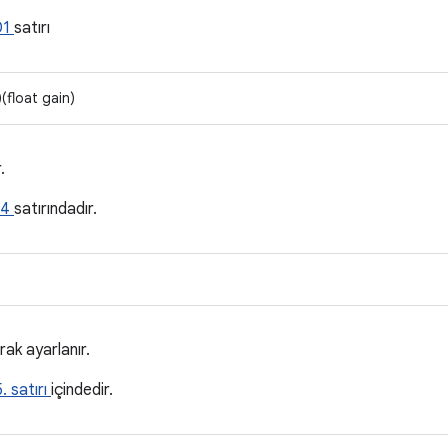
01
satırı
(float gain)
.
04
satırındadır.
ak ayarlanır.
. satırı
içindedir.