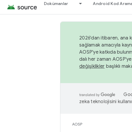
Dokümanlar
Android Kod Arama
2026'dan itibaren, ana k
sağlamak amacıyla kayn
AOSP'ye katkıda bulunm
dalı her zaman AOSP'ye 
değişiklikler
başlıklı maka
Goog
zeka teknolojisini kullanı
AOSP