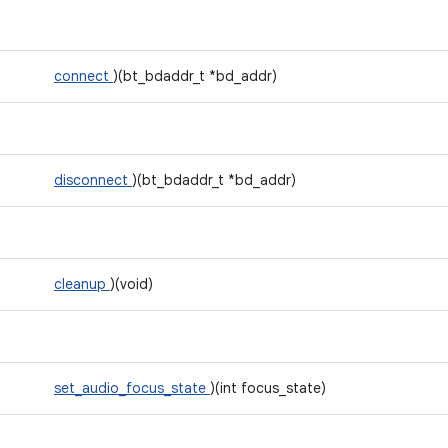
connect
)(bt_bdaddr_t *bd_addr)
disconnect
)(bt_bdaddr_t *bd_addr)
cleanup
)(void)
set_audio_focus_state
)(int focus_state)