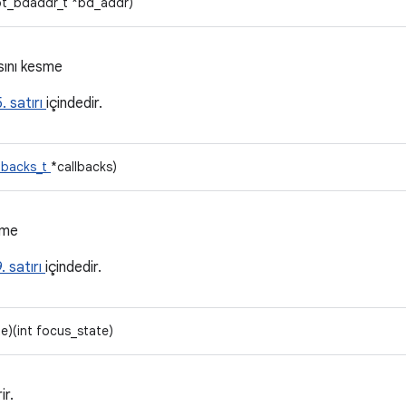
bt_bdaddr_t *bd_addr)
ısını kesme
. satırı
içindedir.
lbacks_t
*callbacks)
tme
. satırı
içindedir.
e)(int focus_state)
r.