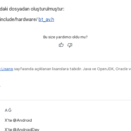
ıdaki dosyadan oluşturulmuştur:
/include/hardware/
bt_av.h
Bu size yardımcı oldu mu?
k Lisansı
sayfasında açıklanan lisanslara tabidir. Java ve OpenJDK, Oracle ve/v
.
AĞ
X'te @Android
X'te @AndroidDev