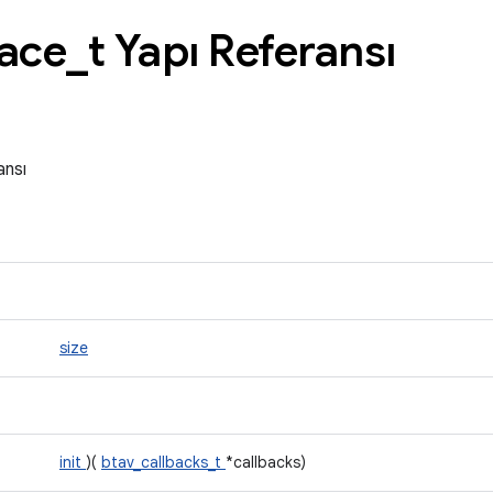
face
_
t Yapı Referansı
ansı
size
init
)(
btav_callbacks_t
*callbacks)