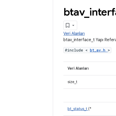
btav
_
inter
Veri Alanları
btav_interface_t Yapı Refer
#include <
bt_av.h
>
Veri Alanları
size_t
bt_status_t
(*