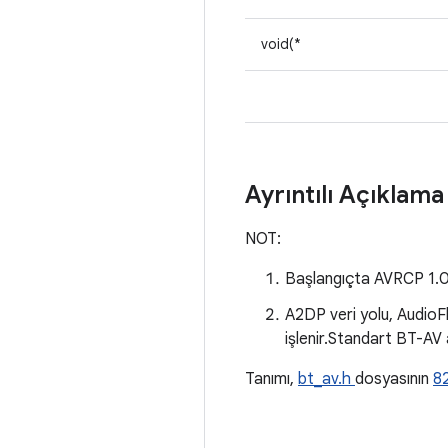
void(*
Ayrıntılı Açıklam
NOT:
Başlangıçta AVRCP 1.0 d
A2DP veri yolu, AudioFl
işlenir.Standart BT-AV 
Tanımı,
bt_av.h
dosyasının
82