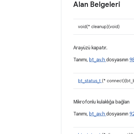
Alan Belgeleri
void(* cleanup)(void)
Arayüzü kapatır.
Tanımı,
bt_av.h
dosyasının
98
bt_status_t
(* connect)(bt_
Mikrofonlu kulaklığa bağlan
Tanımı,
bt_av.h
dosyasının
92