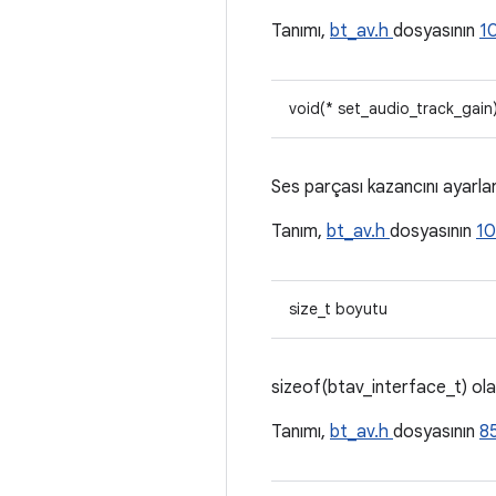
Tanımı,
bt_av.h
dosyasının
1
void(* set_audio_track_gain)
Ses parçası kazancını ayarlar
Tanım,
bt_av.h
dosyasının
1
size_t boyutu
sizeof(btav_interface_t) olar
Tanımı,
bt_av.h
dosyasının
85