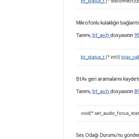
bt_status_t
(* disconnect)(
Mikrofonlu kulaklığın bağlant
Tanımı,
bt_av.h
dosyasının
95
bt_status_t
(* init)(
btav_cal
BtAv geri aramalarını kayde
Tanımı,
bt_av.h
dosyasının
89
void(* set_audio_focus_stat
Ses Odağı Durumu'nu gönderi