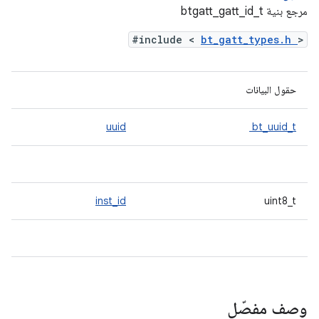
مرجع بنية btgatt_gatt_id_t
#include <
bt_gatt_types.h
>
حقول البيانات
uuid
bt_uuid_t
inst_id
uint8_t
وصف مفصّل