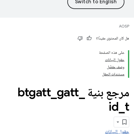
AOSP
هل كان المحتوى مفيدًا؟
على هذه الصفحة
حقول البيانات
وصف مفصّل
مستندات الحقل
مرجع بنية btgatt
_
gatt
_
id
_
t
حقول البيانات