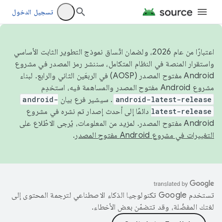
تسجيل الدخول
اعتبارًا من عام 2026، ولضمان اتّساق نموذج التطوير الثابت الأساسي
واستقرار المنصة في النظام المتكامل، سننشر رمز المصدر في مشروع
Android مفتوح المصدر (AOSP) في الربعَين الثاني والرابع. لبناء
مشروع Android مفتوح المصدر والمساهمة فيه، استخدِم
android-latest-release
. سيشير فرع بيان
android-
latest-release
دائمًا إلى أحدث إصدار تم نشره في مشروع
Android مفتوح المصدر. لمزيد من المعلومات، يُرجى الاطّلاع على
التغييرات في مشروع Android مفتوح المصدر
.
تستخدم Google تكنولوجيا الذكاء الاصطناعي لترجمة المحتوى إلى
لغتك المفضّلة، وقد تتضمّن بعض الأخطاء.