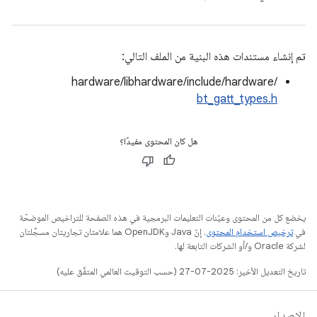
تم إنشاء مستندات هذه البنية من الملف التالي:
hardware/libhardware/include/hardware/
bt_gatt_types.h
هل كان المحتوى مفيدًا؟
يخضع كل من المحتوى وعيّنات التعليمات البرمجية في هذه الصفحة للتراخيص الموضحّة
في
ترخيص استخدام المحتوى
. إنّ Java وOpenJDK هما علامتان تجاريتان مسجَّلتان
لشركة Oracle و/أو الشركات التابعة لها.
تاريخ التعديل الأخير: 2025-07-27 (حسب التوقيت العالمي المتفَّق عليه)
الإصدار