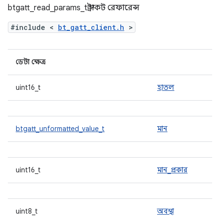
btgatt_read_params_t স্ট্রাকট রেফারেন্স
#include <
bt_gatt_client.h
>
ডেটা ক্ষেত্র
uint16_t
হাতল
btgatt_unformatted_value_t
মান
uint16_t
মান_প্রকার
uint8_t
অবস্থা