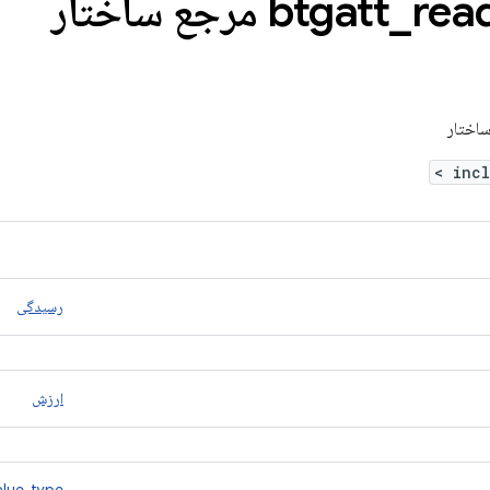
btgatt
_
rea
>
رسیدگی
ارزش