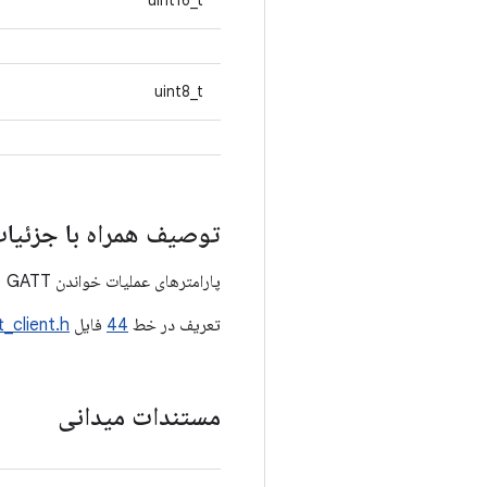
uint16_t
uint8_t
توصیف همراه با جزئیا
پارامترهای عملیات خواندن GATT
تعریف در خط
44
فایل
t_client.h
مستندات میدانی