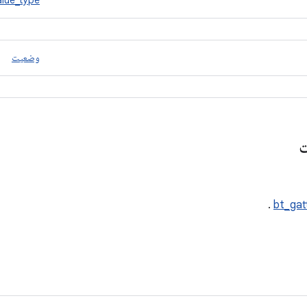
alue_type
وضعیت
ت
.
bt_gat