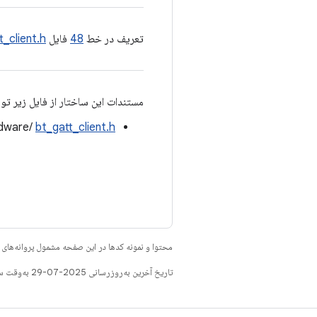
تعریف در خط
48
فایل
t_client.h
مستندات این ساختار از فایل زیر تو
rdware/
bt_gatt_client.h
محتوا و نمونه کدها در این صفحه مشمول پروانه‌ها
تاریخ آخرین به‌روزرسانی 2025-07-29 به‌وقت ساعت هماهنگ جهانی.