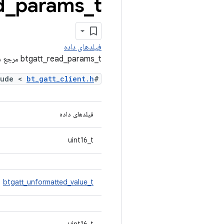
t مرجع ساختار
_
params
_
d
فیلدهای داده
btgatt_read_params_t مرجع ساختار
bt_gatt_client.h
#include <
فیلدهای داده
uint16_t
btgatt_unformatted_value_t