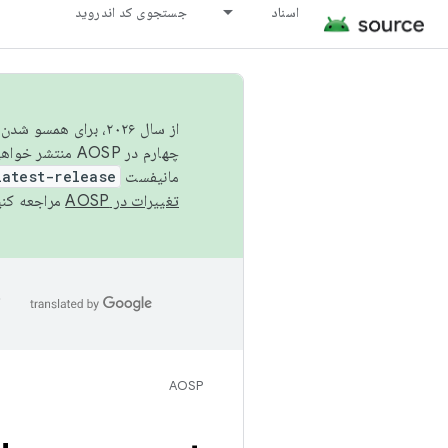
اسناد
جستجوی کد اندروید
از سال ۲۰۲۶، برای ه
چهارم در AOSP منتشر خواهیم کرد. برای ساخت و مشارکت در AOSP،
مانیفست
latest-release
تغییرات در AOSP
مراجعه کنی
ا
AOSP