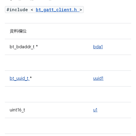
#include <
bt_gatt_client.h
>
資料欄位
bt_bdaddr_t *
bda1
bt_uuid_t
*
uuid1
uint16_t
u1