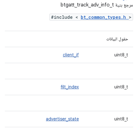
مرجع بنية btgatt_track_adv_info_t
#include <
bt_common_types.h
>
حقول البيانات
client_if
uint8_t
filt_index
uint8_t
advertiser_state
uint8_t