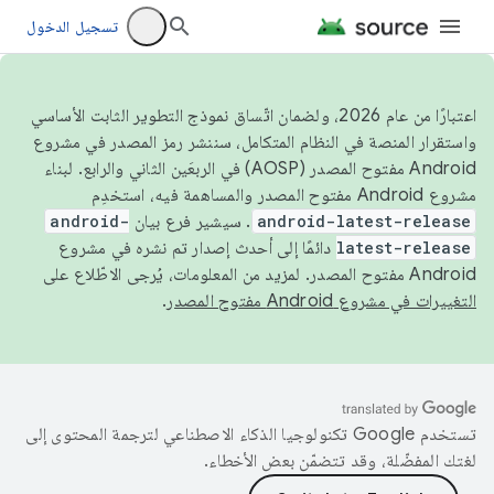
تسجيل الدخول
اعتبارًا من عام 2026، ولضمان اتّساق نموذج التطوير الثابت الأساسي
واستقرار المنصة في النظام المتكامل، سننشر رمز المصدر في مشروع
Android مفتوح المصدر (AOSP) في الربعَين الثاني والرابع. لبناء
مشروع Android مفتوح المصدر والمساهمة فيه، استخدِم
android-latest-release
. سيشير فرع بيان
android-
latest-release
دائمًا إلى أحدث إصدار تم نشره في مشروع
Android مفتوح المصدر. لمزيد من المعلومات، يُرجى الاطّلاع على
التغييرات في مشروع Android مفتوح المصدر
.
تستخدم Google تكنولوجيا الذكاء الاصطناعي لترجمة المحتوى إلى
لغتك المفضّلة، وقد تتضمّن بعض الأخطاء.