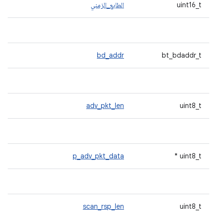
uint16_t
الطابع_الزمني
bd_addr
bt_bdaddr_t
adv_pkt_len
uint8_t
p_adv_pkt_data
uint8_t *
scan_rsp_len
uint8_t