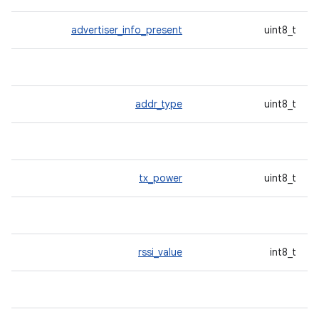
advertiser_info_present
uint8_t
addr_type
uint8_t
tx_power
uint8_t
rssi_value
int8_t