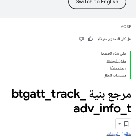
AOSP
هل كان المحتوى مفيدًا؟
على هذه الصفحة
حقول البيانات
وصف مفصّل
مستندات الحقل
مرجع بنية btgatt
_
track
_
adv
_
info
_
t
حقول البيانات