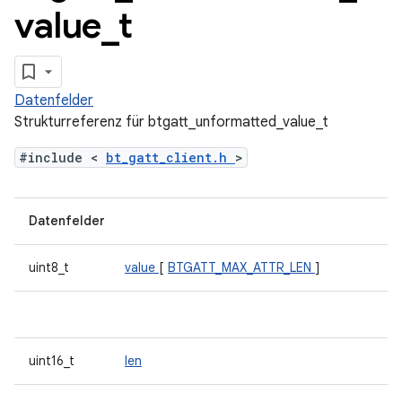
value
_
t
Datenfelder
Strukturreferenz für btgatt_unformatted_value_t
#include <
bt_gatt_client.h
>
Datenfelder
uint8_t
value
[
BTGATT_MAX_ATTR_LEN
]
uint16_t
len