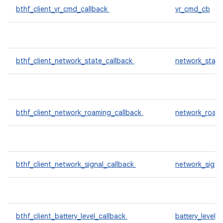
bthf_client_vr_cmd_callback
vr_cmd_cb
bthf_client_network_state_callback
network_stat
bthf_client_network_roaming_callback
network_roam
bthf_client_network_signal_callback
network_signa
bthf_client_battery_level_callback
battery_level_