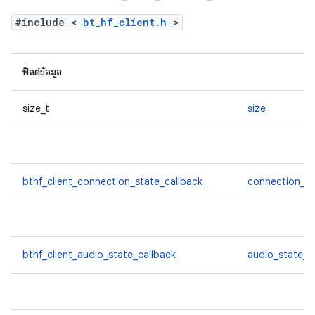
#include <
bt_hf_client.h
>
ฟิลด์ข้อมูล
size_t
size
bthf_client_connection_state_callback
connection_s
bthf_client_audio_state_callback
audio_state_c