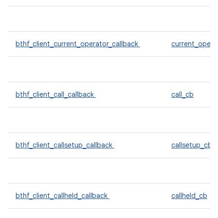
bthf_client_current_operator_callback
current_opera
bthf_client_call_callback
call_cb
bthf_client_callsetup_callback
callsetup_cb
bthf_client_callheld_callback
callheld_cb