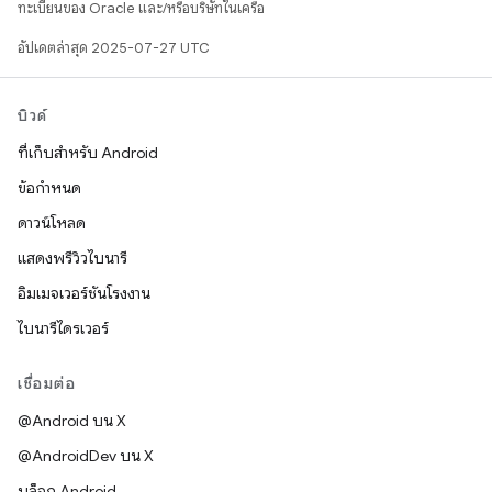
ทะเบียนของ Oracle และ/หรือบริษัทในเครือ
อัปเดตล่าสุด 2025-07-27 UTC
บิวด์
ที่เก็บสำหรับ Android
ข้อกำหนด
ดาวน์โหลด
แสดงพรีวิวไบนารี
อิมเมจเวอร์ชันโรงงาน
ไบนารีไดรเวอร์
เชื่อมต่อ
@Android บน X
@AndroidDev บน X
บล็อก Android