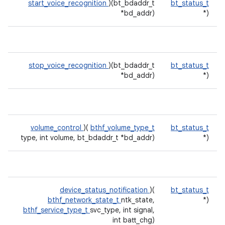
start_voice_recognition
)(bt_bdaddr_t
bt_status_t
*bd_addr)
(*
stop_voice_recognition
)(bt_bdaddr_t
bt_status_t
*bd_addr)
(*
volume_control
)(
bthf_volume_type_t
bt_status_t
type, int volume, bt_bdaddr_t *bd_addr)
(*
device_status_notification
)(
bt_status_t
bthf_network_state_t
ntk_state,
(*
bthf_service_type_t
svc_type, int signal,
int batt_chg)