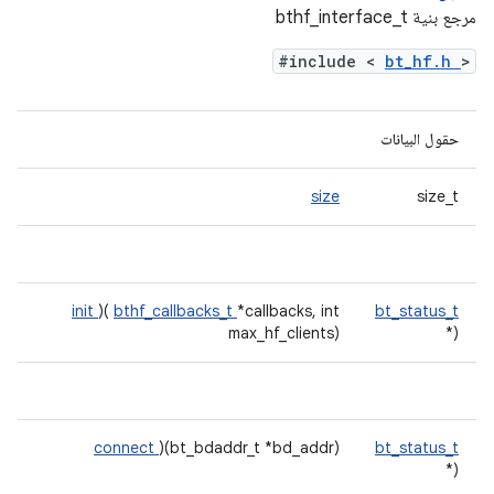
مرجع بنية bthf_interface_t
#include <
bt_hf.h
>
حقول البيانات
size
size_t
init
)(
bthf_callbacks_t
*callbacks, int
bt_status_t
max_hf_clients)
(*
connect
)(bt_bdaddr_t *bd_addr)
bt_status_t
(*