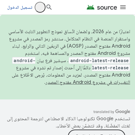
تسجيل الدخول
اعتبارًا من عام 2026، ولضمان اتّساق نموذج التطوير الثابت الأساسي
واستقرار المنصة في النظام المتكامل، سننشر رمز المصدر في مشروع
Android مفتوح المصدر (AOSP) في الربعَين الثاني والرابع. لبناء
مشروع Android مفتوح المصدر والمساهمة فيه، استخدِم
android-latest-release
. سيشير فرع بيان
android-
latest-release
دائمًا إلى أحدث إصدار تم نشره في مشروع
Android مفتوح المصدر. لمزيد من المعلومات، يُرجى الاطّلاع على
التغييرات في مشروع Android مفتوح المصدر
.
تستخدم Google تكنولوجيا الذكاء الاصطناعي لترجمة المحتوى إلى
لغتك المفضّلة، وقد تتضمّن بعض الأخطاء.