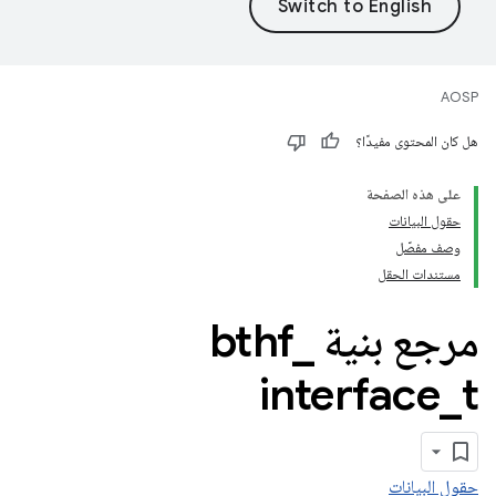
AOSP
هل كان المحتوى مفيدًا؟
على هذه الصفحة
حقول البيانات
وصف مفصّل
مستندات الحقل
مرجع بنية bthf
_
interface
_
t
حقول البيانات