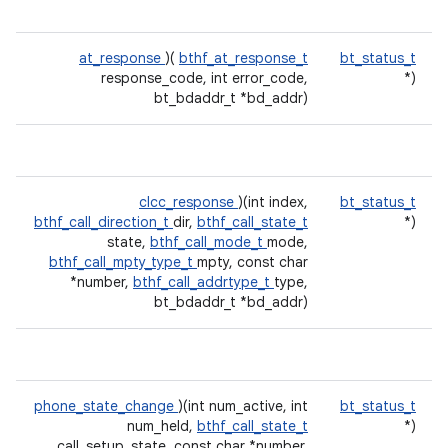
at_response
)(
bthf_at_response_t
bt_status_t
response_code, int error_code,
(*
bt_bdaddr_t *bd_addr)
clcc_response
)(int index,
bt_status_t
bthf_call_direction_t
dir,
bthf_call_state_t
(*
state,
bthf_call_mode_t
mode,
bthf_call_mpty_type_t
mpty, const char
*number,
bthf_call_addrtype_t
type,
bt_bdaddr_t *bd_addr)
phone_state_change
)(int num_active, int
bt_status_t
num_held,
bthf_call_state_t
(*
call_setup_state, const char *number,