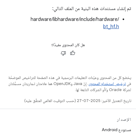
تم إنشاء مستندات هذه البنية من الملف التالي:
hardware/libhardware/include/hardware/
bt_hf.h
هل كان المحتوى مفيدًا؟
يخضع كل من المحتوى وعيّنات التعليمات البرمجية في هذه الصفحة للتراخيص الموضحّة
في
ترخيص استخدام المحتوى
. إنّ Java وOpenJDK هما علامتان تجاريتان مسجَّلتان
لشركة Oracle و/أو الشركات التابعة لها.
تاريخ التعديل الأخير: 2025-07-27 (حسب التوقيت العالمي المتفَّق عليه)
الإصدار
مستودع Android