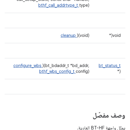
bthf_call_addrtype_t
type)
cleanup
)(void)
void(*
configure_wbs
)(bt_bdaddr_t *bd_addr,
bt_status_t
bthf_wbs_config_t
config)
(*
وصف مفصّل
يمثّل واجهة BT-HF العادية.