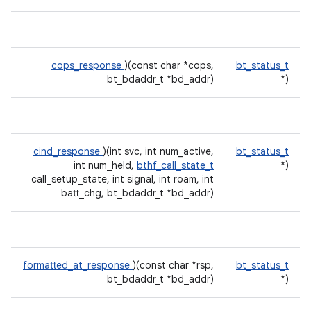
cops_response
)(const char *cops,
bt_status_t
bt_bdaddr_t *bd_addr)
(*
cind_response
)(int svc, int num_active,
bt_status_t
int num_held,
bthf_call_state_t
(*
call_setup_state, int signal, int roam, int
batt_chg, bt_bdaddr_t *bd_addr)
formatted_at_response
)(const char *rsp,
bt_status_t
bt_bdaddr_t *bd_addr)
(*