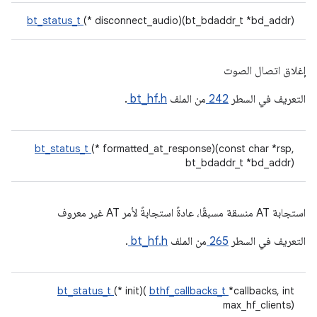
bt_status_t
(* disconnect_audio)(bt_bdaddr_t *bd_addr)
إغلاق اتصال الصوت
التعريف في السطر
242
من الملف
bt_hf.h
.
bt_status_t
(* formatted_at_response)(const char *rsp,
bt_bdaddr_t *bd_addr)
استجابة AT منسقة مسبقًا، عادةً استجابةً لأمر AT غير معروف
التعريف في السطر
265
من الملف
bt_hf.h
.
bt_status_t
(* init)(
bthf_callbacks_t
*callbacks, int
max_hf_clients)