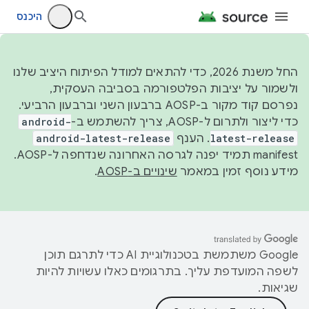
היכנס
החל משנת 2026, כדי להתאים למודל הפיתוח היציב שלנו
ולשמור על יציבות הפלטפורמה בסביבה העסקית,
נפרסם קוד מקור ב-AOSP ברבעון השני וברבעון הרביעי.
כדי ליצור ולתרום ל-AOSP, צריך להשתמש ב-
android-
latest-release
. הענף
android-latest-release
manifest תמיד יפנה לגרסה האחרונה שנדחפה ל-AOSP.
מידע נוסף זמין במאמר
שינויים ב-AOSP
.
‫Google משתמשת בטכנולוגיית AI כדי לתרגם תוכן
לשפה המועדפת עליך. בתרגומים כאלו עשויות להיות
שגיאות.