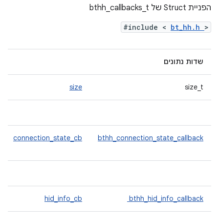
הפניית Struct של bthh_callbacks_t
#include <
bt_hh.h
>
שדות נתונים
size
size_t
connection_state_cb
bthh_connection_state_callback
hid_info_cb
bthh_hid_info_callback