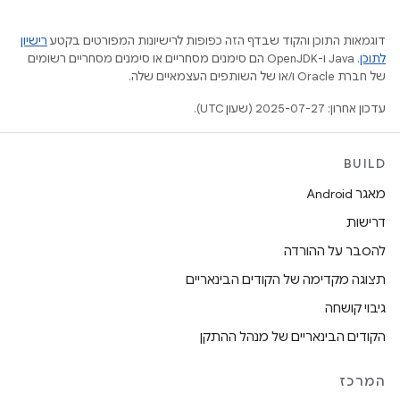
דוגמאות התוכן והקוד שבדף הזה כפופות לרישיונות המפורטים בקטע
רישיון
לתוכן
.‏ Java ו-OpenJDK הם סימנים מסחריים או סימנים מסחריים רשומים
של חברת Oracle ו/או של השותפים העצמאיים שלה.
עדכון אחרון: 2025-07-27 (שעון UTC).
BUILD
מאגר Android
דרישות
להסבר על ההורדה
תצוגה מקדימה של הקודים הבינאריים
גיבוי קושחה
הקודים הבינאריים של מנהל ההתקן
המרכז