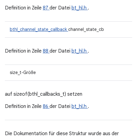
Definition in Zeile
87
der Datei
bt_hl.h
.
bthl_channel_state_callback
channel_state_cb
Definition in Zeile
88
der Datei
bt_hl.h
.
size_t-Größe
auf sizeof(bthl_callbacks_t) setzen
Definition in Zeile
86
der Datei
bt_hl.h
.
Die Dokumentation für diese Struktur wurde aus der