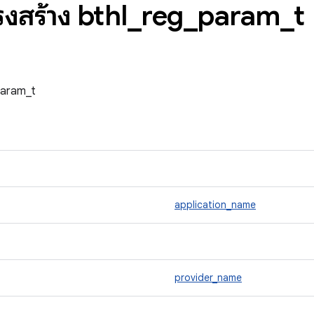
รงสร้าง bthl
_
reg
_
param
_
t
_param_t
application_name
provider_name