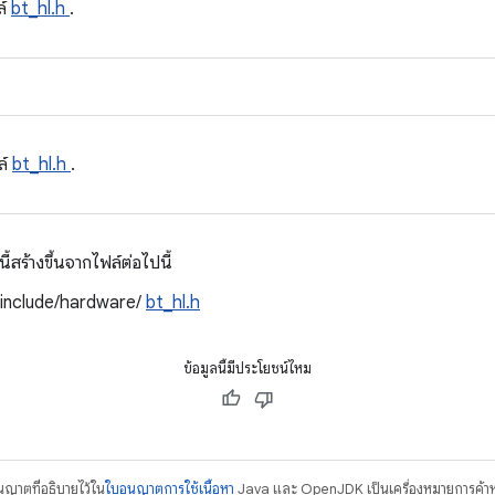
ล์
bt_hl.h
.
ล์
bt_hl.h
.
สร้างขึ้นจากไฟล์ต่อไปนี้
/include/hardware/
bt_hl.h
ข้อมูลนี้มีประโยชน์ไหม
อนุญาตที่อธิบายไว้ใน
ใบอนุญาตการใช้เนื้อหา
Java และ OpenJDK เป็นเครื่องหมายการค้าห