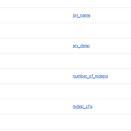
srv_name
srv_desp
number_of_mdeps
mdep_cfg