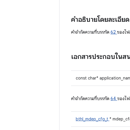
คำอธิบายโดยละเอีย
คําจํากัดความที่บรรทัด
62
ของไฟ
เอกสารประกอบในส
const char* application_na
คําจํากัดความที่บรรทัด
64
ของไฟ
bthl_mdep_cfg_t
* mdep_cf