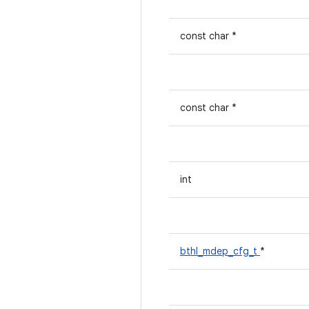
const char *
const char *
int
bthl_mdep_cfg_t
*