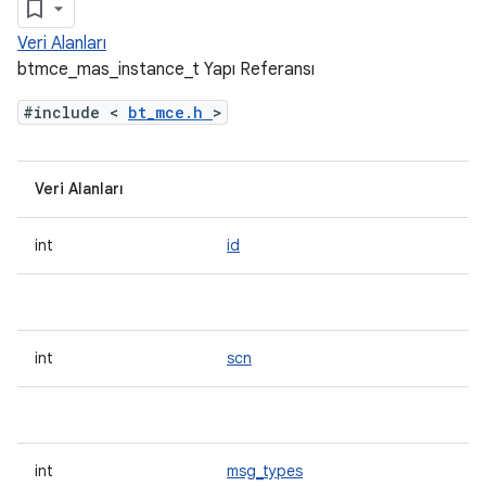
Veri Alanları
btmce_mas_instance_t Yapı Referansı
#include <
bt_mce.h
>
Veri Alanları
int
id
int
scn
int
msg_types