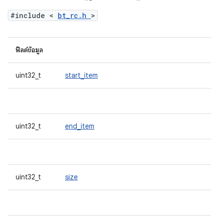
#include <
bt_rc.h
>
ฟิลด์ข้อมูล
uint32_t
start_item
uint32_t
end_item
uint32_t
size