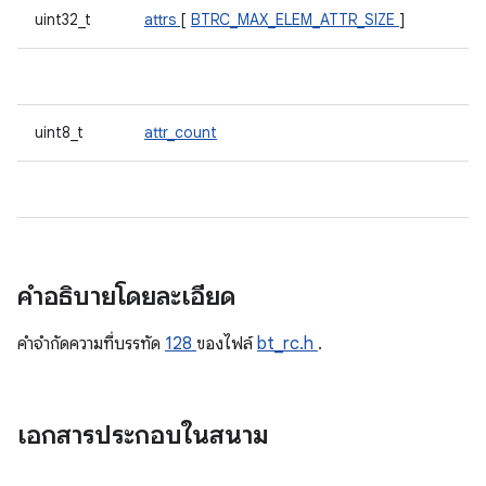
uint32_t
attrs
[
BTRC_MAX_ELEM_ATTR_SIZE
]
uint8_t
attr_count
คำอธิบายโดยละเอียด
คําจํากัดความที่บรรทัด
128
ของไฟล์
bt_rc.h
.
เอกสารประกอบในสนาม