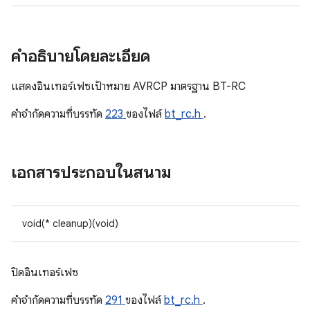
คำอธิบายโดยละเอียด
แสดงอินเทอร์เฟซเป้าหมาย AVRCP มาตรฐาน BT-RC
คําจํากัดความที่บรรทัด
223
ของไฟล์
bt_rc.h
.
เอกสารประกอบในสนาม
void(* cleanup)(void)
ปิดอินเทอร์เฟซ
คําจํากัดความที่บรรทัด
291
ของไฟล์
bt_rc.h
.