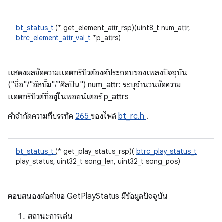
bt_status_t
(* get_element_attr_rsp)(uint8_t num_attr,
btrc_element_attr_val_t
*p_attrs)
แสดงผลข้อความแอตทริบิวต์องค์ประกอบของเพลงปัจจุบัน
("ชื่อ"/"อัลบั้ม"/"ศิลปิน") num_attr: ระบุจำนวนข้อความ
แอตทริบิวต์ที่อยู่ในพอยน์เตอร์ p_attrs
คําจํากัดความที่บรรทัด
265
ของไฟล์
bt_rc.h
.
bt_status_t
(* get_play_status_rsp)(
btrc_play_status_t
play_status, uint32_t song_len, uint32_t song_pos)
ตอบสนองต่อคําขอ GetPlayStatus มีข้อมูลปัจจุบัน
สถานะการเล่น