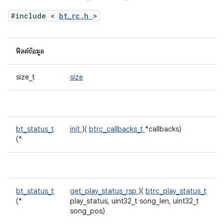
#include <
bt_rc.h
>
ฟิลด์ข้อมูล
size_t
size
bt_status_t
init
)(
btrc_callbacks_t
*callbacks)
(*
bt_status_t
get_play_status_rsp
)(
btrc_play_status_t
(*
play_status, uint32_t song_len, uint32_t
song_pos)