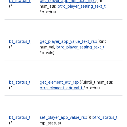
bt_status_t
get_player_app_attr_text_rsp
)(int
(*
num_attr,
btrc_player_setting_text_t
*p_attrs)
bt_status_t
get_player_app_value_text_rsp
)(int
(*
num_val,
btrc_player_setting_text_t
*p_vals)
bt_status_t
get_element_attr_rsp
)(uint8_t num_attr,
(*
btrc_element_attr_val_t
*p_attrs)
bt_status_t
set_player_app_value_rsp
)(
btrc_status_t
(*
rsp_status)