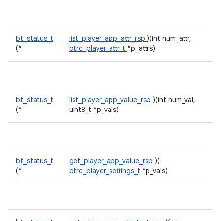
bt_status_t
list_player_app_attr_rsp
)(int num_attr,
(*
btrc_player_attr_t
*p_attrs)
bt_status_t
list_player_app_value_rsp
)(int num_val,
(*
uint8_t *p_vals)
bt_status_t
get_player_app_value_rsp
)(
(*
btrc_player_settings_t
*p_vals)