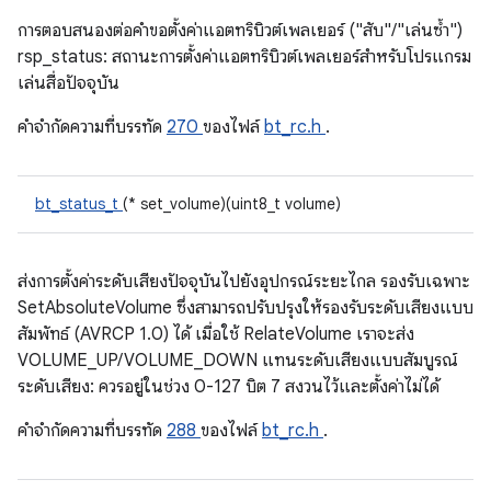
การตอบสนองต่อคําขอตั้งค่าแอตทริบิวต์เพลเยอร์ ("สับ"/"เล่นซ้ำ")
rsp_status: สถานะการตั้งค่าแอตทริบิวต์เพลเยอร์สําหรับโปรแกรม
เล่นสื่อปัจจุบัน
คําจํากัดความที่บรรทัด
270
ของไฟล์
bt_rc.h
.
bt_status_t
(* set_volume)(uint8_t volume)
ส่งการตั้งค่าระดับเสียงปัจจุบันไปยังอุปกรณ์ระยะไกล รองรับเฉพาะ
SetAbsoluteVolume ซึ่งสามารถปรับปรุงให้รองรับระดับเสียงแบบ
สัมพัทธ์ (AVRCP 1.0) ได้ เมื่อใช้ RelateVolume เราจะส่ง
VOLUME_UP/VOLUME_DOWN แทนระดับเสียงแบบสัมบูรณ์
ระดับเสียง: ควรอยู่ในช่วง 0-127 บิต 7 สงวนไว้และตั้งค่าไม่ได้
คําจํากัดความที่บรรทัด
288
ของไฟล์
bt_rc.h
.