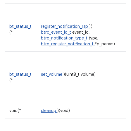
bt_status_t
register_notification_rsp
)(
(*
btrc_event_id_t
event_id,
btrc_notification_type_t
type,
btrc_register_notification_t
*p_param)
bt_status_t
set_volume
)(uint8_t volume)
(*
void(*
cleanup
)(void)