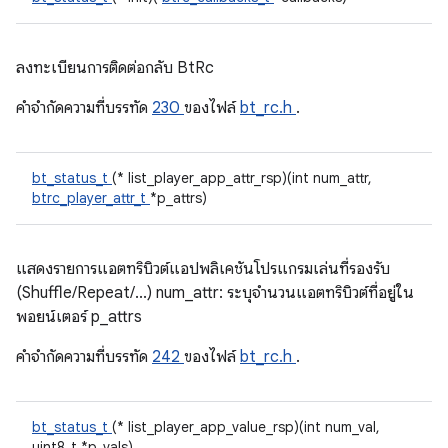
ลงทะเบียนการติดต่อกลับ BtRc
คําจํากัดความที่บรรทัด
230
ของไฟล์
bt_rc.h
.
bt_status_t
(* list_player_app_attr_rsp)(int num_attr,
btrc_player_attr_t
*p_attrs)
แสดงรายการแอตทริบิวต์แอปพลิเคชันโปรแกรมเล่นที่รองรับ
(Shuffle/Repeat/...) num_attr: ระบุจำนวนแอตทริบิวต์ที่อยู่ใน
พอยน์เตอร์ p_attrs
คําจํากัดความที่บรรทัด
242
ของไฟล์
bt_rc.h
.
bt_status_t
(* list_player_app_value_rsp)(int num_val,
uint8_t *p_vals)