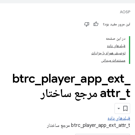
AOSP
این مرور مفید بود؟
در این صفحه
فیلدهای داده
توصیف همراه با جزئیات
مستندات میدانی
btrc
_
player
_
app
_
ext
_
t مرجع ساختار
_
attr
فیلدهای داده
btrc_player_app_ext_attr_t مرجع ساختار