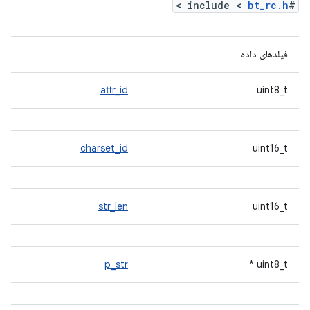
>
bt_rc.h
#include <
فیلدهای داده
attr_id
uint8_t
charset_id
uint16_t
str_len
uint16_t
p_str
uint8_t *