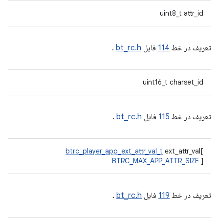
uint8_t attr_id
تعریف در خط
114
فایل
bt_rc.h
.
uint16_t charset_id
تعریف در خط
115
فایل
bt_rc.h
.
btrc_player_app_ext_attr_val_t
ext_attr_val[
BTRC_MAX_APP_ATTR_SIZE
]
تعریف در خط
119
فایل
bt_rc.h
.