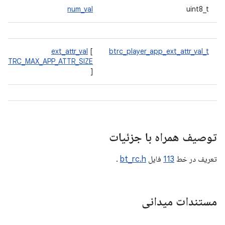
num_val
uint8_t
ext_attr_val
[
btrc_player_app_ext_attr_val_t
BTRC_MAX_APP_ATTR_SIZE
]
توصیف همراه با جزئیات
تعریف در خط
113
فایل
bt_rc.h
.
مستندات میدانی