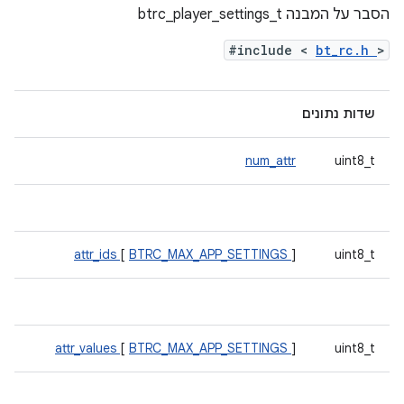
הסבר על המבנה btrc_player_settings_t
#include <
bt_rc.h
>
שדות נתונים
num_attr
uint8_t
attr_ids
[
BTRC_MAX_APP_SETTINGS
]
uint8_t
attr_values
[
BTRC_MAX_APP_SETTINGS
]
uint8_t