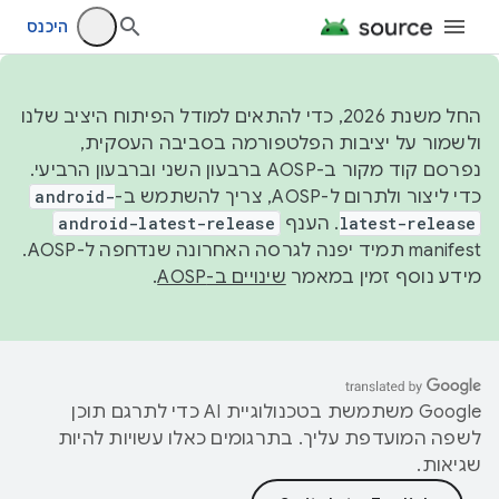
היכנס
החל משנת 2026, כדי להתאים למודל הפיתוח היציב שלנו
ולשמור על יציבות הפלטפורמה בסביבה העסקית,
נפרסם קוד מקור ב-AOSP ברבעון השני וברבעון הרביעי.
כדי ליצור ולתרום ל-AOSP, צריך להשתמש ב-
android-
latest-release
. הענף
android-latest-release
manifest תמיד יפנה לגרסה האחרונה שנדחפה ל-AOSP.
מידע נוסף זמין במאמר
שינויים ב-AOSP
.
‫Google משתמשת בטכנולוגיית AI כדי לתרגם תוכן
לשפה המועדפת עליך. בתרגומים כאלו עשויות להיות
שגיאות.