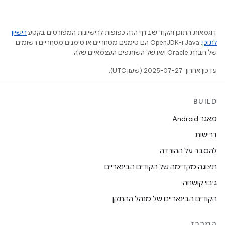
דוגמאות התוכן והקוד שבדף הזה כפופות לרישיונות המפורטים בקטע
רישיון
לתוכן
.‏ Java ו-OpenJDK הם סימנים מסחריים או סימנים מסחריים רשומים
של חברת Oracle ו/או של השותפים העצמאיים שלה.
עדכון אחרון: 2025-07-27 (שעון UTC).
BUILD
מאגר Android
דרישות
להסבר על ההורדה
תצוגה מקדימה של הקודים הבינאריים
גיבוי קושחה
הקודים הבינאריים של מנהל ההתקן
המרכז