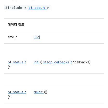
#include <
bt_sdp.h
>
데이터 필드
size_t
크기
bt_status_t
init
)(
btsdp_callbacks_t
*callbacks)
(*
bt_status_t
deinit
)()
(*