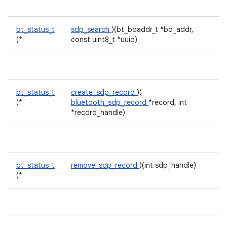
bt_status_t
sdp_search
)(bt_bdaddr_t *bd_addr,
(*
const uint8_t *uuid)
bt_status_t
create_sdp_record
)(
(*
bluetooth_sdp_record
*record, int
*record_handle)
bt_status_t
remove_sdp_record
)(int sdp_handle)
(*