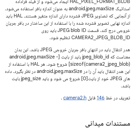
HAL_PIXEL_FORMAT_BLOB ایجاد می‌شود و از فیلد فراداده
استاتیک android.jpeg.maxSize به عنوان اندازه بافر استفاده می‌شود.
از آنجایی که تصاویر JPEG فشرده دارای اندازه متغیر هستند، HAL باید
اندازه نهایی تصویر فشرده شده را با استفاده از این ساختار در بافر جریان
خروجی درج کند. قسمت JPEG blob ID باید روی
CAMERA2_JPEG_BLOB_ID تنظیم شود.
هدر انتقال باید در انتهای بافر جریان خروجی JPEG باشد. این بدان
معناست که jpeg_blob_id باید از بایت [android.jpeg.maxSize -
sizeof(camera2_jpeg_blob)] شروع شود. هر HAL با استفاده از
این هدر انتقال باید آن را در android.jpeg.maxSize در نظر بگیرد. داده
های JPEG خود از بایت[0] شروع می شود و باید jpeg_size بایت
باشد.
تعریف در خط
146
فایل
camera2.h
.
مستندات میدانی