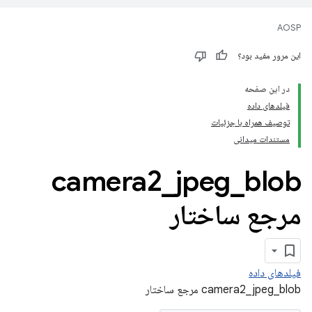
AOSP
این مرور مفید بود؟
در این صفحه
فیلدهای داده
توصیف همراه با جزئیات
مستندات میدانی
camera2
_
jpeg
_
blob
مرجع ساختار
فیلدهای داده
camera2_jpeg_blob مرجع ساختار