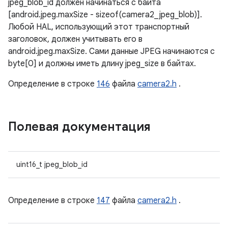
jpeg_blob_id должен начинаться с байта
[android.jpeg.maxSize - sizeof(camera2_jpeg_blob)].
Любой HAL, использующий этот транспортный
заголовок, должен учитывать его в
android.jpeg.maxSize. Сами данные JPEG начинаются с
byte[0] и должны иметь длину jpeg_size в байтах.
Определение в строке
146
файла
camera2.h
.
Полевая документация
uint16_t jpeg_blob_id
Определение в строке
147
файла
camera2.h
.