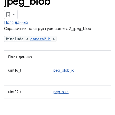
jpeg
_
blob
Поля данных
Справочник по структуре camera2_jpeg_blob
#include <
camera2.h
>
Поля данных
uint16_t
jpeg_blob_id
uint32_t
jpeg_size