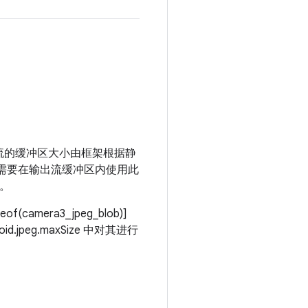
据流。流的缓冲区大小由框架根据静
HAL 需要在输出流缓冲区内使用此
D。
(camera3_jpeg_blob)]
d.jpeg.maxSize 中对其进行