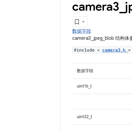
camera3
_
j
数据字段
camera3_jpeg_blob 结
#include <
camera3.h
>
数据字段
uint16_t
uint32_t