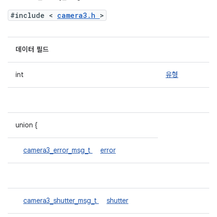
#include <
camera3.h
>
데이터 필드
int
유형
union {
camera3_error_msg_t
error
camera3_shutter_msg_t
shutter