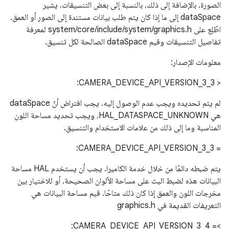
الصورة. بالإضافة إلى ذلك، بالنسبة إلى بعض التنسيقات، يشير
dataSpace إلى ما إذا كان يتم طلب بيانات مستندة إلى الصور أو العمق.
اطّلِع على system/core/include/system/graphics.h لمعرفة
تفاصيل التنسيقات وقيم dataSpace الصالحة لكل تنسيق.
معلومات الإصدار:
< CAMERA_DEVICE_API_VERSION_3_3:
لم يتم تحديده ويجب عدم الوصول إليه. يجب افتراض أنّ dataSpace
هي HAL_DATASPACE_UNKNOWN، ويجب تحديد مساحة اللون
المناسبة وما إلى ذلك من علامات الاستخدام والتنسيق.
= CAMERA_DEVICE_API_VERSION_3_3:
يتم ضبطه دائمًا من خلال خدمة الكاميرا. يجب أن يستخدم HAL مساحة
البيانات هذه لضبط البث على مساحة الألوان الصحيحة، أو للاختيار بين
مخرجات اللون والعمق إذا كان ذلك متاحًا. قيم مساحة البيانات هي
التعريفات القديمة في graphics.h
‫>= CAMERA_DEVICE_API_VERSION_3_4: