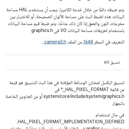
يتم ضبطه دائمًا من خلال خدمة الكاميرا. يجب أن يستخدم HAL مساحة
البيانات هذه لضبط البث على مساحة الألوان الصحيحة، أو للاختيار بين
مخرجات اللون والعمق إذا كان ذلك متاحًا. يتم ضبط قيم مساحة البيانات
باستخدام تعريفات مساحة البيانات V0 في graphics.h
التعريف في السطر
1648
من الملف
camera3.h
.
تنسيق int
تنسيق البكسل لمخازن الوسائط المؤقتة في هذا البث التنسيق هو قيمة
من قائمة HAL_PIXEL_FORMAT_* في
system/core/include/system/graphics.h أو من العناوين الخاصة
بالجهاز.
في حال استخدام
HAL_PIXEL_FORMAT_IMPLEMENTATION_DEFINED،
ستختار وحدة gralloc في النظام الأساسي تنسيقًا استنادًا إلى علامات