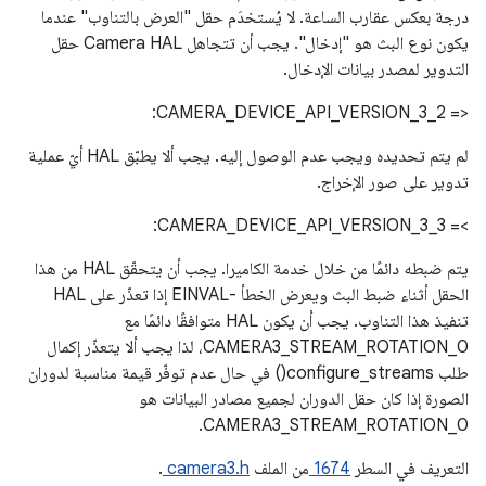
درجة بعكس عقارب الساعة. لا يُستخدَم حقل "العرض بالتناوب" عندما
يكون نوع البث هو "إدخال". يجب أن تتجاهل Camera HAL حقل
التدوير لمصدر بيانات الإدخال.
‫<= CAMERA_DEVICE_API_VERSION_3_2:
لم يتم تحديده ويجب عدم الوصول إليه. يجب ألا يطبّق HAL أيّ عملية
تدوير على صور الإخراج.
‫>= CAMERA_DEVICE_API_VERSION_3_3:
يتم ضبطه دائمًا من خلال خدمة الكاميرا. يجب أن يتحقّق HAL من هذا
الحقل أثناء ضبط البث ويعرض الخطأ -EINVAL إذا تعذّر على HAL
تنفيذ هذا التناوب. يجب أن يكون HAL متوافقًا دائمًا مع
CAMERA3_STREAM_ROTATION_0، لذا يجب ألا يتعذّر إكمال
طلب configure_streams() في حال عدم توفّر قيمة مناسبة لدوران
الصورة إذا كان حقل الدوران لجميع مصادر البيانات هو
CAMERA3_STREAM_ROTATION_0.
التعريف في السطر
1674
من الملف
camera3.h
.