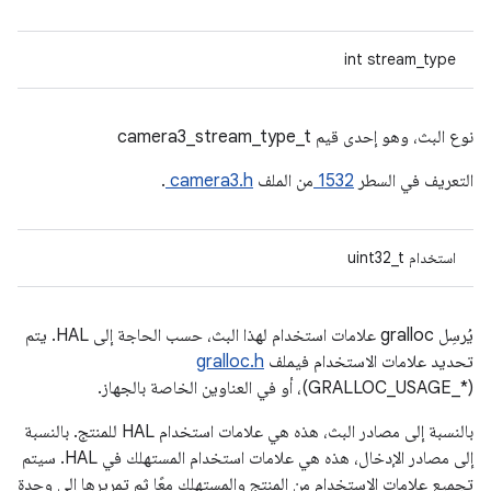
int stream_type
نوع البث، وهو إحدى قيم camera3_stream_type_t
التعريف في السطر
1532
من الملف
camera3.h
.
استخدام uint32_t
يُرسِل gralloc علامات استخدام لهذا البث، حسب الحاجة إلى HAL. يتم
تحديد علامات الاستخدام فيملف
gralloc.h
(GRALLOC_USAGE_*)، أو في العناوين الخاصة بالجهاز.
بالنسبة إلى مصادر البث، هذه هي علامات استخدام HAL للمنتج. بالنسبة
إلى مصادر الإدخال، هذه هي علامات استخدام المستهلك في HAL. سيتم
تجميع علامات الاستخدام من المنتج والمستهلك معًا ثم تمريرها إلى وحدة