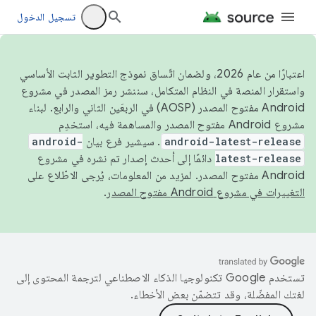
تسجيل الدخول
اعتبارًا من عام 2026، ولضمان اتّساق نموذج التطوير الثابت الأساسي
واستقرار المنصة في النظام المتكامل، سننشر رمز المصدر في مشروع
Android مفتوح المصدر (AOSP) في الربعَين الثاني والرابع. لبناء
مشروع Android مفتوح المصدر والمساهمة فيه، استخدِم
android-latest-release
. سيشير فرع بيان
android-
latest-release
دائمًا إلى أحدث إصدار تم نشره في مشروع
Android مفتوح المصدر. لمزيد من المعلومات، يُرجى الاطّلاع على
التغييرات في مشروع Android مفتوح المصدر
.
تستخدم Google تكنولوجيا الذكاء الاصطناعي لترجمة المحتوى إلى
لغتك المفضّلة، وقد تتضمّن بعض الأخطاء.