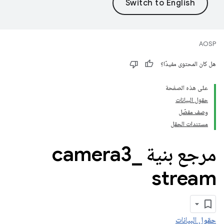
AOSP
هل كان المحتوى مفيدًا؟
على هذه الصفحة
حقول البيانات
وصف مفصّل
مستندات الحقل
مرجع بنية camera3
_
stream
حقول البيانات