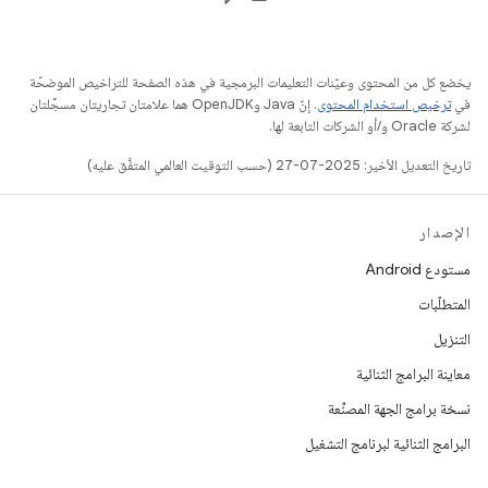
يخضع كل من المحتوى وعيّنات التعليمات البرمجية في هذه الصفحة للتراخيص الموضحّة
في
ترخيص استخدام المحتوى
. إنّ Java وOpenJDK هما علامتان تجاريتان مسجَّلتان
لشركة Oracle و/أو الشركات التابعة لها.
تاريخ التعديل الأخير: 2025-07-27 (حسب التوقيت العالمي المتفَّق عليه)
الإصدار
مستودع Android
المتطلّبات
التنزيل
معاينة البرامج الثنائية
نسخة برامج الجهة المصنِّعة
البرامج الثنائية لبرنامج التشغيل