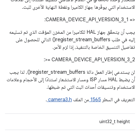
الاستخدام التي يوفّرها جهاز الكاميرا ونقطة النهاية الأخرى للبث.
‫<= CAMERA_DEVICE_API_VERSION_3_1:
يجب أن يتحقّق جهاز HAL للكاميرا من المخزن المؤقت الذي تم تسليمه
إليه في طلب register_stream_buffers() التالي للحصول على
تفاصيل التنسيق الخاصة بالتنفيذ، إذا لزم الأمر.
‫‎>= CAMERA_DEVICE_API_VERSION_3_2:
لن يستدعي إطار العمل دالة register_stream_buffers()، لذا يجب
أن يضبط HAL مسار ISP ومسار الاستشعار استنادًا إلى الأحجام وعلامات
الاستخدام وتنسيقات أحداث البث التي تم ضبطها.
التعريف في السطر
1565
من الملف
camera3.h
.
uint32_t height