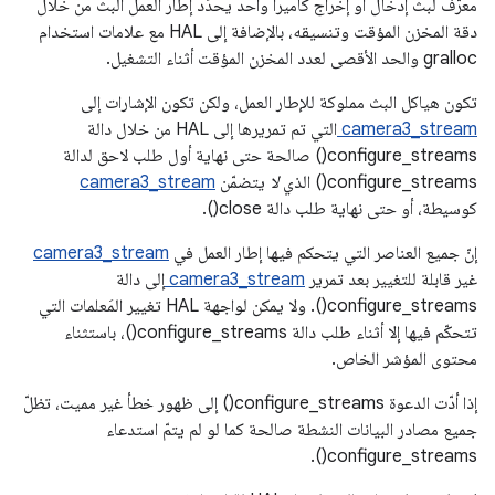
معرّف لبث إدخال أو إخراج كاميرا واحد يحدِّد إطار العمل البث من خلال
دقة المخزن المؤقت وتنسيقه، بالإضافة إلى HAL مع علامات استخدام
gralloc والحد الأقصى لعدد المخزن المؤقت أثناء التشغيل.
تكون هياكل البث مملوكة للإطار العمل، ولكن تكون الإشارات إلى
camera3_stream
التي تم تمريرها إلى HAL من خلال دالة
configure_streams() صالحة حتى نهاية أول طلب لاحق لدالة
configure_streams() الذي
لا
يتضمّن
camera3_stream
كوسيطة، أو حتى نهاية طلب دالة close().
إنّ جميع العناصر التي يتحكم فيها إطار العمل في
camera3_stream
غير قابلة للتغيير بعد تمرير
camera3_stream
إلى دالة
configure_streams(). ولا يمكن لواجهة HAL تغيير المَعلمات التي
تتحكّم فيها إلا أثناء طلب دالة configure_streams()، باستثناء
محتوى المؤشر الخاص.
إذا أدّت الدعوة configure_streams() إلى ظهور خطأ غير مميت، تظلّ
جميع مصادر البيانات النشطة صالحة كما لو لم يتمّ استدعاء
configure_streams().