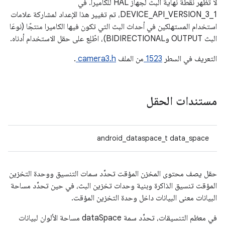
لا تظهر نقطة نهاية البث لجهاز HAL للكاميرا. في
DEVICE_API_VERSION_3_1، تم تغيير هذا الإعداد لمشاركة علامات
استخدام المستهلكين في أحداث البث التي تكون فيها الكاميرا منتجًا (نوعَا
البث OUTPUT وBIDIRECTIONAL)، اطّلِع على حقل الاستخدام أدناه.
التعريف في السطر
1523
من الملف
camera3.h
.
مستندات الحقل
android_dataspace_t data_space
حقل يصف محتوى المخزن المؤقت تحدِّد سمات التنسيق ووحدة التخزين
المؤقت تنسيق الذاكرة وبنية وحدات تخزين البث، في حين تحدِّد مساحة
البيانات معنى البيانات داخل وحدة التخزين المؤقت.
في معظم التنسيقات، تحدِّد سمة dataSpace مساحة الألوان لبيانات