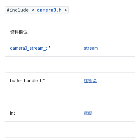
#include <
camera3.h
>
資料欄位
camera3_stream_t
*
stream
buffer_handle_t *
緩衝區
int
狀態