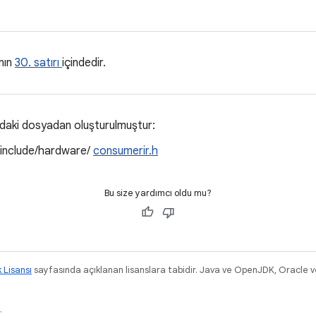
nın
30. satırı
içindedir.
ıdaki dosyadan oluşturulmuştur:
/include/hardware/
consumerir.h
Bu size yardımcı oldu mu?
k Lisansı
sayfasında açıklanan lisanslara tabidir. Java ve OpenJDK, Oracle ve/v
.