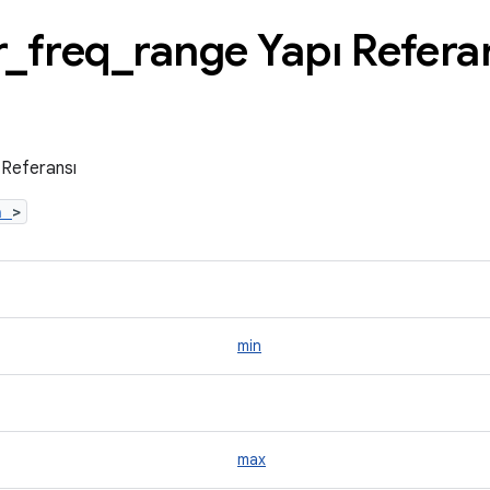
r
_
freq
_
range Yapı Refera
 Referansı
.h
>
min
max