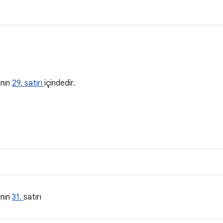
a
ının
29. satırı
içindedir.
ının
31.
satırı