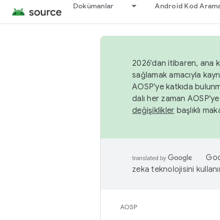
Dokümanlar
Android Kod Arama
2026'dan itibaren, ana k
sağlamak amacıyla kayn
AOSP'ye katkıda bulunm
dalı her zaman AOSP'ye 
değişiklikler
başlıklı maka
Goog
zeka teknolojisini kullanı
AOSP