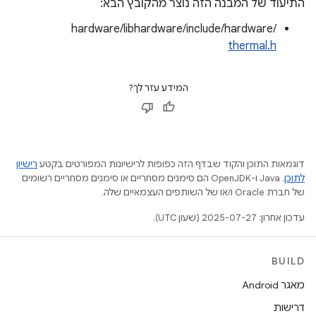
התיעוד של המבנה הזה נוצר מהקובץ הבא:
hardware/libhardware/include/hardware/
thermal.h
המידע עזר לך?
דוגמאות התוכן והקוד שבדף הזה כפופות לרישיונות המפורטים בקטע
רישיון
לתוכן
.‏ Java ו-OpenJDK הם סימנים מסחריים או סימנים מסחריים רשומים
של חברת Oracle ו/או של השותפים העצמאיים שלה.
עדכון אחרון: 2025-07-27 (שעון UTC).
BUILD
מאגר Android
דרישות