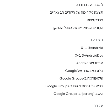
להסבר על ההורדה
תצוגה מקדימה של הקודים הבינאריים
גיבוי קושחה
הקודים הבינאריים של מנהל ההתקן
המרכז
‫‎@Android ב-X
‫‎@AndroidDev ב-X
הבלוג של Android
בלוג האבטחה של Google
פלטפורמה ב-Google Groups
בנייה של גרסת Build ב-Google Groups
היסב (porting) ב-Google Groups
עזרה