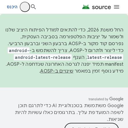
היכנס
החל משנת 2026, כדי להתאים למודל הפיתוח היציב שלנו
ולשמור על יציבות הפלטפורמה בסביבה העסקית,
נפרסם קוד מקור ב-AOSP ברבעון השני וברבעון הרביעי.
כדי ליצור ולתרום ל-AOSP, צריך להשתמש ב-
android-
latest-release
. הענף
android-latest-release
manifest תמיד יפנה לגרסה האחרונה שנדחפה ל-AOSP.
מידע נוסף זמין במאמר
שינויים ב-AOSP
.
‫Google משתמשת בטכנולוגיית AI כדי לתרגם תוכן
לשפה המועדפת עליך. בתרגומים כאלו עשויות להיות
שגיאות.