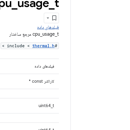
t مرجع ساختار
_
usage
_
pu
فیلدهای داده
cpu_usage_t مرجع ساختار
>
thermal.h
#include <
فیلدهای داده
کاراکتر const *
uint64_t