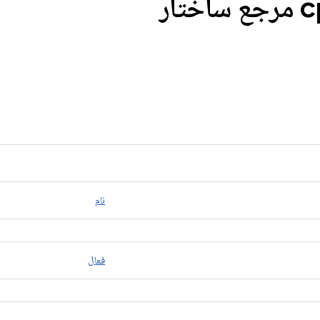
c
نام
فعال