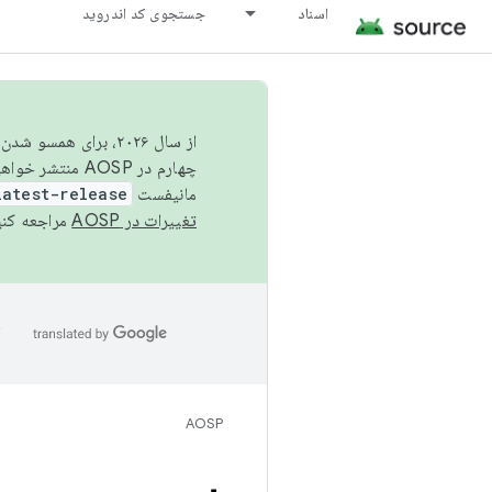
اسناد
جستجوی کد اندروید
از سال ۲۰۲۶، برای ه
چهارم در AOSP منتشر خواهیم کرد. برای ساخت و مشارکت در AOSP،
مانیفست
latest-release
تغییرات در AOSP
مراجعه کنی
ا
AOSP