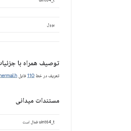
uint64_t
بوول
توصیف همراه با جزئیا
تعریف در خط
110
فایل
hermal.h
مستندات میدانی
uint64_t فعال است