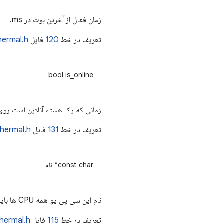
زمان فعال از آخرین بوت در ms.
تعریف در خط
120
فایل
hermal.h
bool is_online
زمانی که یک هسته آنلاین است روی true تنظیم می شود. اگر هسته آفلاین باشد، سایر اعضا به جز |name| باید نادیده گرفته 
تعریف در خط
131
فایل
thermal.h
const char* نام
نام این سی پی یو همه CPU ها باید "نام" متفاوتی داشته باشند.
تعریف در خط
115
فایل
hermal.h