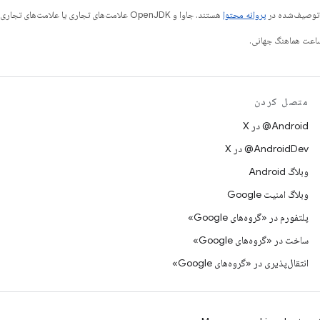
ی توصیف‌شده در
پروانه محتوا
هستند. جاوا و OpenJDK علامت‌های تجاری یا علامت‌های تجاری ثبت‌شده Oracle و/یا وابسته‌های آن هستند.
متصل کردن
‫‎@Android در X
‫‎@AndroidDev در X
وبلاگ Android
وبلاگ امنیت Google
پلتفورم در «گروه‌های Google»
ساخت در «گروه‌های Google»
انتقال‌پذیری در «گروه‌های Google»