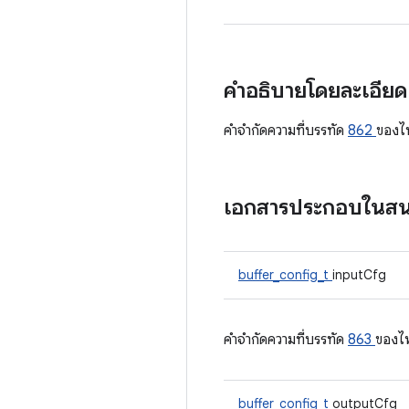
คำอธิบายโดยละเอีย
คําจํากัดความที่บรรทัด
862
ของไ
เอกสารประกอบในส
buffer_config_t
inputCfg
คําจํากัดความที่บรรทัด
863
ของไ
buffer_config_t
outputCfg