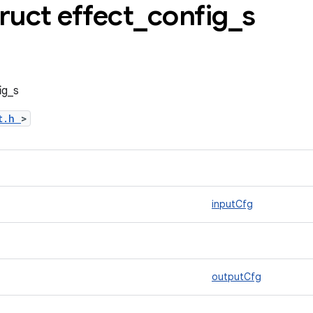
truct effect
_
config
_
s
ig_s
ct.h
>
inputCfg
outputCfg