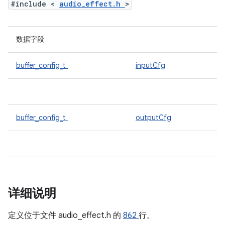
#include <
audio_effect.h
>
数据字段
buffer_config_t
inputCfg
buffer_config_t
outputCfg
详细说明
定义位于文件
audio_effect.h 的
862
行。