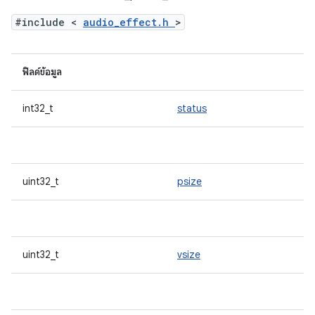
#include <
audio_effect.h
>
ฟิลด์ข้อมูล
int32_t
status
uint32_t
psize
uint32_t
vsize