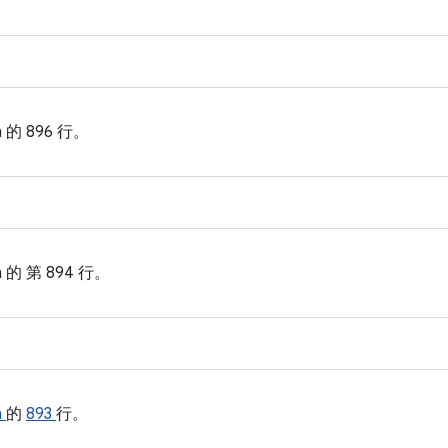
.h 的
896 行。
.h 的
第 894 行。
h
的
893
行。