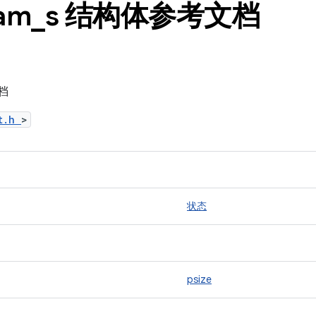
am
_
s 结构体参考文档
文档
ct.h
>
状态
psize