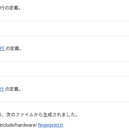
行の定義。
 行
の定義。
 行
の定義。
は、次のファイルから生成されました。
/include/hardware/
fingerprint.h