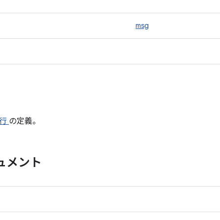
msg
 行
の定義。
ュメント