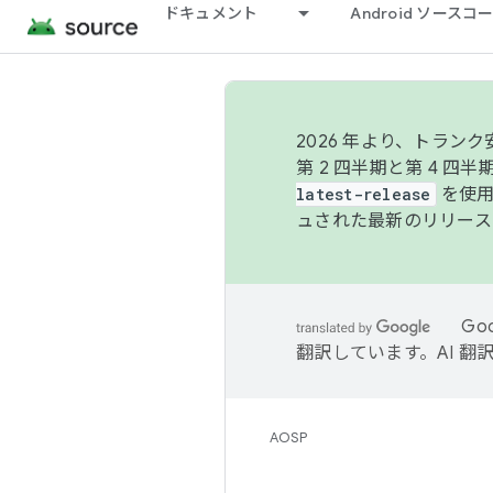
ドキュメント
Android ソース
2026 年より、トラ
第 2 四半期と第 4 四
latest-release
を使用
ュされた最新のリリース
Go
翻訳しています。AI 
AOSP