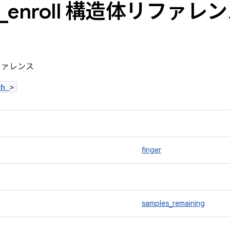
_
enroll 構造体リファレ
体リファレンス
t.h
>
finger
samples_remaining