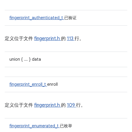
fingerprint_authenticated_t
已验证
定义位于文件
fingerprint.h
的
113
行。
union { ... } data
fingerprint_enroll_t
enroll
定义位于文件
fingerprint.h
的
109
行。
fingerprint_enumerated_t
已枚举