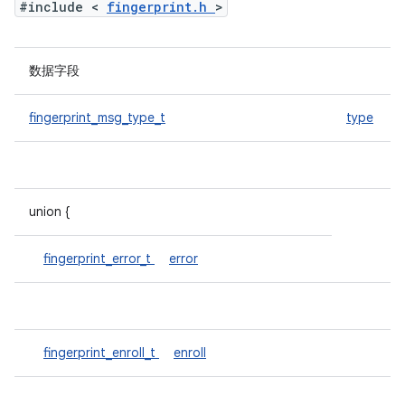
#include <
fingerprint.h
>
数据字段
fingerprint_msg_type_t
type
union {
fingerprint_error_t
error
fingerprint_enroll_t
enroll