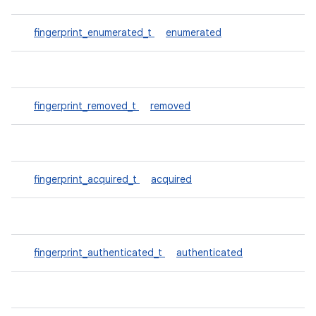
fingerprint_enumerated_t
enumerated
fingerprint_removed_t
removed
fingerprint_acquired_t
acquired
fingerprint_authenticated_t
authenticated