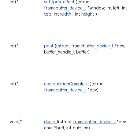
int(*
setUpdateRect
)(struct
framebuffer_device_t
*window, int left, int
top, int
width
, int
height
)
int(*
post
)(struct
framebuffer_device_t
*dev,
buffer_handle_t buffer)
int(*
compositionComplete
)(struct
framebuffer_device_t
*dev)
void(*
dump
)(struct
framebuffer_device_t
*dev,
char *buff, int buff_len)