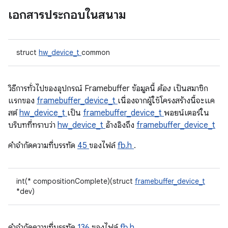
เอกสารประกอบในสนาม
struct
hw_device_t
common
วิธีการทั่วไปของอุปกรณ์ Framebuffer ข้อมูลนี้
ต้อง
เป็นสมาชิก
แรกของ
framebuffer_device_t
เนื่องจากผู้ใช้โครงสร้างนี้จะแค
สต์
hw_device_t
เป็น
framebuffer_device_t
พอยน์เตอร์ใน
บริบทที่ทราบว่า
hw_device_t
อ้างอิงถึง
framebuffer_device_t
คําจํากัดความที่บรรทัด
45
ของไฟล์
fb.h
.
int(* compositionComplete)(struct
framebuffer_device_t
*dev)
คําจํากัดความที่บรรทัด
136
ของไฟล์
fb.h
.