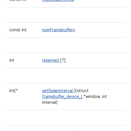
const int
numFramebuffers
int
reserved
[7]
int(*
setSwapInterval
)(struct
framebuffer_device_t
*window, int
interval)