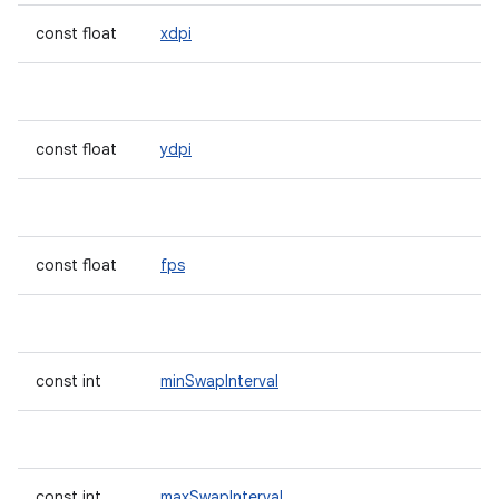
const float
xdpi
const float
ydpi
const float
fps
const int
minSwapInterval
const int
maxSwapInterval