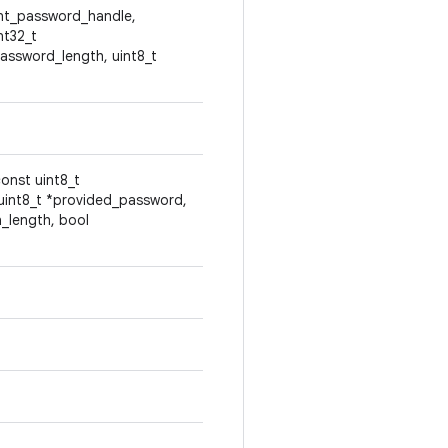
rent_password_handle,
nt32_t
assword_length, uint8_t
const uint8_t
uint8_t *provided_password,
n_length, bool