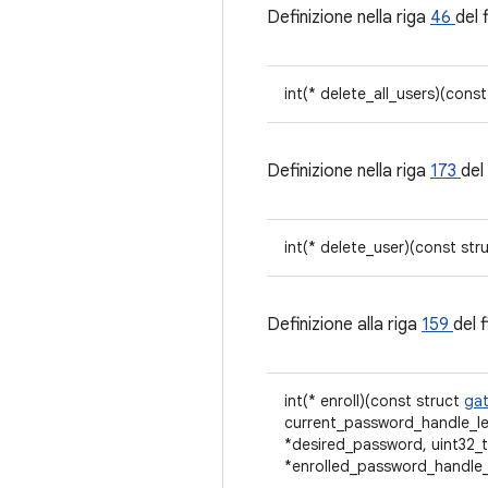
Definizione nella riga
46
del 
int(* delete_all_users)(cons
Definizione nella riga
173
del 
int(* delete_user)(const str
Definizione alla riga
159
del f
int(* enroll)(const struct
ga
current_password_handle_len
*desired_password, uint32_t
*enrolled_password_handle_