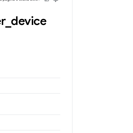
r
_
device