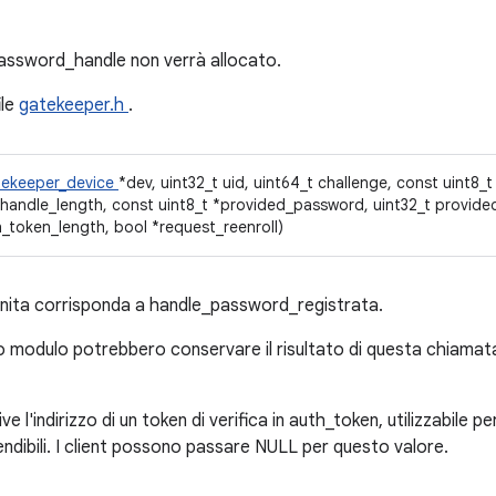
_password_handle non verrà allocato.
ile
gatekeeper.h
.
tekeeper_device
*dev, uint32_t uid, uint64_t challenge, const uint8
handle_length, const uint8_t *provided_password, uint32_t provide
h_token_length, bool *request_reenroll)
rnita corrisponda a handle_password_registrata.
o modulo potrebbero conservare il risultato di questa chiamata
ve l'indirizzo di un token di verifica in auth_token, utilizzabile pe
endibili. I client possono passare NULL per questo valore.