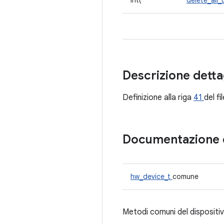
int(*
delete_all_
Descrizione detta
Definizione alla riga
41
del fi
Documentazione 
hw_device_t
comune
Metodi comuni del dispositi