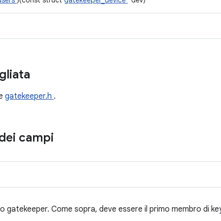
users
)(const struct
gatekeeper_device
*dev)
gliata
le
gatekeeper.h
.
dei campi
vo gatekeeper. Come sopra, deve essere il primo membro di k