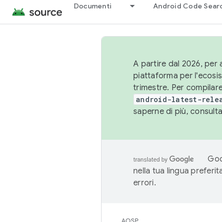
Documenti
Android Code Sear
A partire dal 2026, per a
piattaforma per l'ecos
trimestre. Per compilare
android-latest-rele
saperne di più, consult
Goo
nella tua lingua preferi
errori.
AOSP