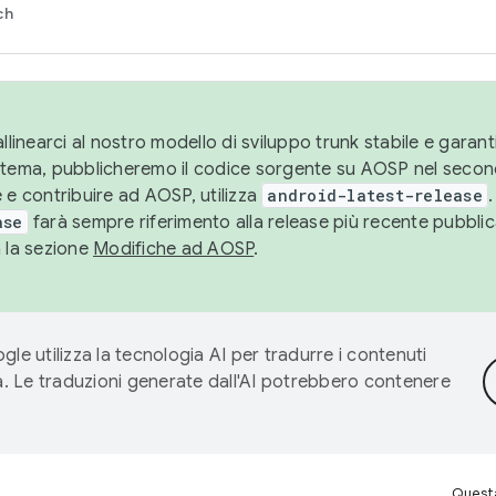
ch
llinearci al nostro modello di sviluppo trunk stabile e garantir
istema, pubblicheremo il codice sorgente su AOSP nel secon
 e contribuire ad AOSP, utilizza
android-latest-release
.
ase
farà sempre riferimento alla release più recente pubbli
a la sezione
Modifiche ad AOSP
.
gle utilizza la tecnologia AI per tradurre i contenuti
ta. Le traduzioni generate dall'AI potrebbero contenere
Questa