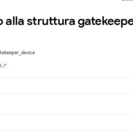
 alla struttura gatekeepe
gatekeeper_device
.h
>