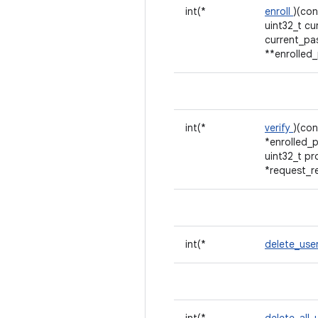
int(*
enroll
)(con
uint32_t c
current_pa
**enrolled
int(*
verify
)(con
*enrolled_
uint32_t pr
*request_re
int(*
delete_use