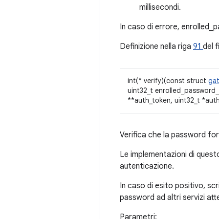
millisecondi.
In caso di errore, enrolled
Definizione nella riga
91
del f
int(* verify)(const struct
ga
uint32_t enrolled_password_
**auth_token, uint32_t *aut
Verifica che la password fo
Le implementazioni di quest
autenticazione.
In caso di esito positivo, scri
password ad altri servizi att
Parametri: