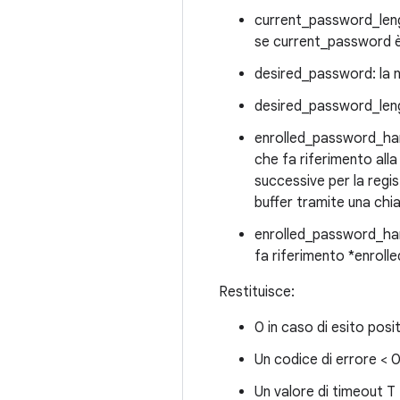
current_password_lengt
se current_password 
desired_password: la 
desired_password_lengt
enrolled_password_hand
che fa riferimento all
successive per la regis
buffer tramite una chi
enrolled_password_hand
fa riferimento *enrol
Restituisce:
0 in caso di esito posi
Un codice di errore < 0
Un valore di timeout T