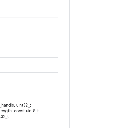
_handle, uint32_t
ength, const uint8_t
t32_t