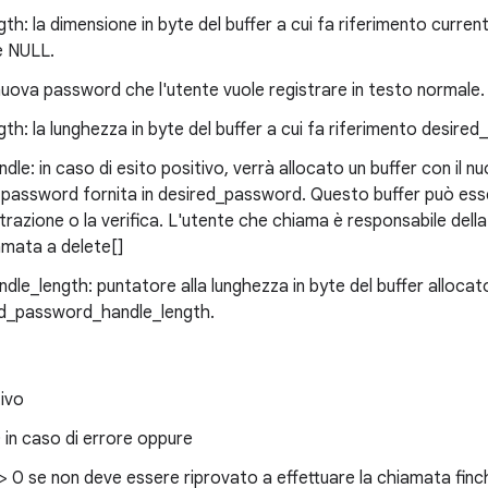
h: la dimensione in byte del buffer a cui fa riferimento curr
è NULL.
nuova password che l'utente vuole registrare in testo normale
h: la lunghezza in byte del buffer a cui fa riferimento desire
le: in caso di esito positivo, verrà allocato un buffer con il 
a password fornita in desired_password. Questo buffer può esse
trazione o la verifica. L'utente che chiama è responsabile dell
amata a delete[]
le_length: puntatore alla lunghezza in byte del buffer allocat
led_password_handle_length.
tivo
 in caso di errore oppure
 > 0 se non deve essere riprovato a effettuare la chiamata fin