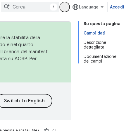
/
Accedi
Su questa pagina
Campi dati
e la stabilità della
Descrizione
do e nel quarto
dettagliata
 Il branch del manifest
Documentazione
cata su AOSP. Per
dei campi
 pagina è stata utile?