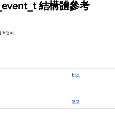
_
event
_
t 結構體參考
構體參考資料
bpm
狀態