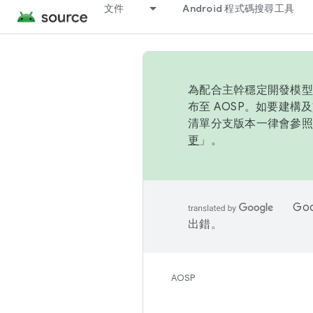
文件
Android 程式碼搜尋工具
為配合主幹穩定開發模型，
布至 AOSP。如要建構及
清單分支版本一律會參照推
更
」。
Go
出錯。
AOSP