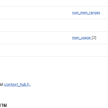
num_mem_ranges
mem_usage
[2]
ด
ฟล์
context_hub.h
.
นาม